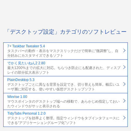
「デスクトップ設定」カテゴリのソフトレビュー
7+ Taskbar Tweaker 5.4
タスクバーの動作・表示をマスクスリックだけで簡単に“微調整”し、自
分好みにカスタマイズできるソフト
でかく見たいねん2 2.80
最大1200%までの拡大に対応。ちらつき防止にも配慮された、ディスプ
レイの部分拡大表示ソフト
PlainDesktop 5.3
デスクトップごとに異なる背景を設定でき、切り替えも簡単。幅広いユ
ーザ層に対応する、使いやすい仮想デスクトップソフト
Winrise 1.00
マウスポインタのデスクトップ端への移動で、あらかじめ指定しておい
たウィンドウがサッと表示される
TidyTabs Personal 1.2.0
デスクトップを効率よく整理。指定ウィンドウをタブインタフェースに
できる“アプリケーショングループ化”ソフト