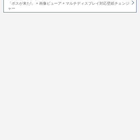
「ボスが来た!」 + 画像ビューア + マルチディスプレイ対応壁紙チェンジ
ャー