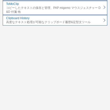
ToMoClip
コピーしたテキストの保存と管理、PAP migemo マウスジェスチャー D
&D 付箋 他
Clipboard History
高度なテキスト処理が可能なクリップボード履歴&定型文ツール