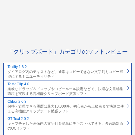
「クリップボード」カテゴリのソフトレビュー
Textify 1.6.2
ダイアログ内のテキストなど、通常はコピーできない文字列もコピー可
能にするミニユーティリティ
ToMoClip 4.0
柔軟なドラッグ＆ドロップやコピールール設定などで、快適な文書編集
環境を実現する高機能クリップボード拡張ソフト
Clibor 2.0.3
保持・管理できる履歴は最大10,000件。初心者から上級者まで快適に使
える高機能クリップボード拡張ソフト
GT Text 2.0.2
キャプチャした画像内の文字列を簡単にテキスト化できる、多言語対応
のOCRソフト