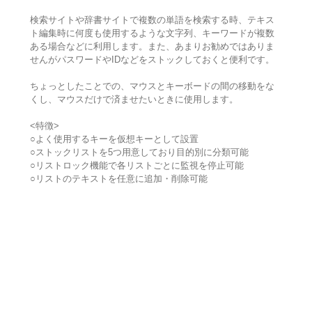
検索サイトや辞書サイトで複数の単語を検索する時、テキス
ト編集時に何度も使用するような文字列、キーワードが複数
ある場合などに利用します。また、あまりお勧めではありま
せんがパスワードやIDなどをストックしておくと便利です。
ちょっとしたことでの、マウスとキーボードの間の移動をな
くし、マウスだけで済ませたいときに使用します。
<特徴>
○よく使用するキーを仮想キーとして設置
○ストックリストを5つ用意しており目的別に分類可能
○リストロック機能で各リストごとに監視を停止可能
○リストのテキストを任意に追加・削除可能