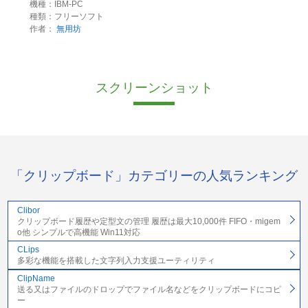
機種：IBM-PC
種類：フリーソフト
作者：
無用坊
スクリーンショット
「クリップボード」カテゴリーの人気ランキング
Clibor
クリップボード履歴や定型文の管理 履歴は最大10,000件 FIFO・migem
o他 シンプルで高機能 Win11対応
CLips
多彩な機能を搭載した文字列入力支援ユーティリティ
ClipName
送る又はファイルのドロップでファイル名などをクリップボードにコピ
ー