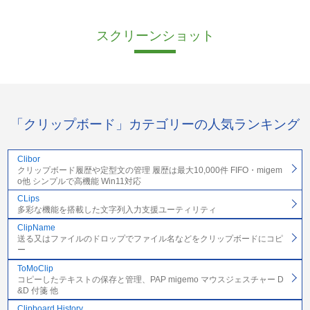
スクリーンショット
「クリップボード」カテゴリーの人気ランキング
Clibor
クリップボード履歴や定型文の管理 履歴は最大10,000件 FIFO・migem
o他 シンプルで高機能 Win11対応
CLips
多彩な機能を搭載した文字列入力支援ユーティリティ
ClipName
送る又はファイルのドロップでファイル名などをクリップボードにコピ
ー
ToMoClip
コピーしたテキストの保存と管理、PAP migemo マウスジェスチャー D
&D 付箋 他
Clipboard History