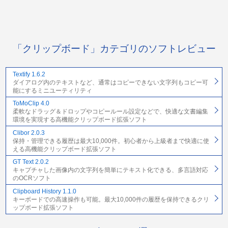
「クリップボード」カテゴリのソフトレビュー
Textify 1.6.2
ダイアログ内のテキストなど、通常はコピーできない文字列もコピー可
能にするミニユーティリティ
ToMoClip 4.0
柔軟なドラッグ＆ドロップやコピールール設定などで、快適な文書編集
環境を実現する高機能クリップボード拡張ソフト
Clibor 2.0.3
保持・管理できる履歴は最大10,000件。初心者から上級者まで快適に使
える高機能クリップボード拡張ソフト
GT Text 2.0.2
キャプチャした画像内の文字列を簡単にテキスト化できる、多言語対応
のOCRソフト
Clipboard History 1.1.0
キーボードでの高速操作も可能。最大10,000件の履歴を保持できるクリ
ップボード拡張ソフト