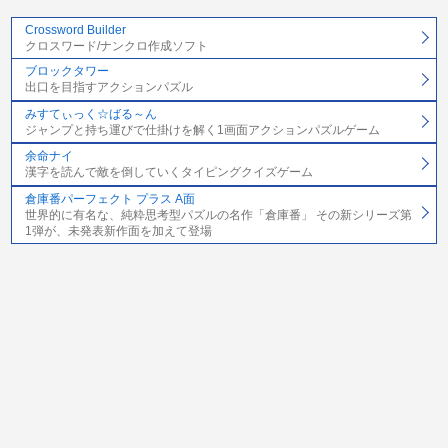
Crossword Builder
クロスワード/ナンクロ作成ソフト
ブロックタワー
出口を目指すアクションパズル
みすてぃっく☆ばる～ん
ジャンプと持ち運びで仕掛けを解く1画面アクションパズルゲーム
余命ナイ
漢字を読んで敵を倒していくタイピングクイズゲーム
倉庫番パーフェクト プラス A面
世界的に有名な、純粋思考型パズルの名作「倉庫番」 その新シリーズ第
1弾が、未発表新作面を加えて登場