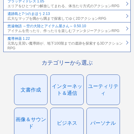
ブラッディドレス 1.05
エリアをひとつずつ解放してまわる、体当たり方式のアクションRPG
遺跡島と7つのまほう 2.13
広大なマップを隅から隅まで探索してゆく2DアクションRPG
悠遠物語 ～空の大陸とアイテム屋さん～ 0.50.10
アイテムを売ったり、作ったりを楽しむファンタジーアクションRPG
魔導神器 1.22
元気な見習い魔導師が、地下100階までの遺跡を探索する3Dアクション
RPG
カテゴリーから選ぶ
インターネッ
ユーティリテ
文書作成
ト＆通信
ィ
画像＆サウン
ビジネス
パーソナル
ド