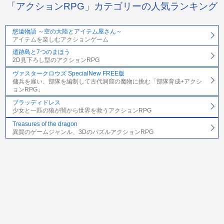
「アクションRPG」カテゴリーの人気ランキング
悠遠物語 ～空の大陸とアイテム屋さん～
アイテムを楽しむアクションゲーム
遺跡島と7つのまほう
2D見下ろし型のアクションRPG
ヴァスタークロウズ SpecialNew FREE版
傭兵を雇い、部隊を編制して古代洞窟の魔物に挑む「部隊育成+アクシ
ョンRPG」
ブラッディドレス
少女と一匹の狼が闇から世界を救うアクションRPG
Treasures of the dragon
異質のゲームジャンル、3DのパズルアクションRPG