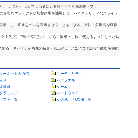
「パッ」と華やかに目立つ画像に大変身させる画像編集ソフト
声に多彩なエフェクトや切替効果を適用して、ハイクォリティなスライド
非表示にし、画像をのみを表示させることもできる、軽快・多機能な画像
リックするだけで範囲指定完了。さらに簡単・手軽に使えるようになった写
り込める。キャプチャ画像の編集・加工やGIFアニメの作成も可能な多機能
ターネット＆通信
ユーティリティ
ネス
パーソナル
＆教育
ゲーム
グラミング
ハードウェア
ソフト一覧
その他、全OS用一覧