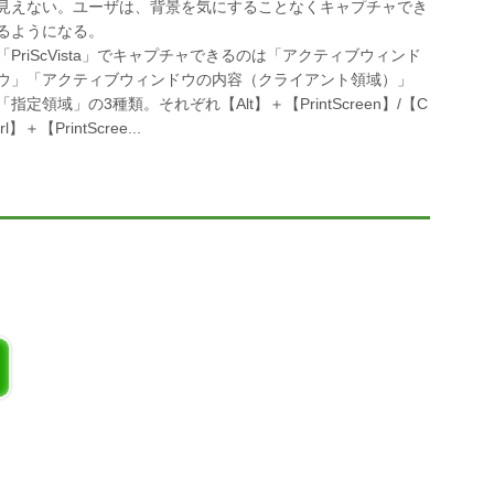
見えない。ユーザは、背景を気にすることなくキャプチャでき
るようになる。
「PriScVista」でキャプチャできるのは「アクティブウィンド
ウ」「アクティブウィンドウの内容（クライアント領域）」
「指定領域」の3種類。それぞれ【Alt】＋【PrintScreen】/【C
trl】＋【PrintScree...