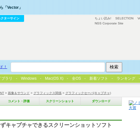
「Vector」
ベクターサイン
ちょい読み!
SELECTION
V
NGS Corporate Site
ド！
イブラリ
Windows
Mac(OS X)
全OS
新着ソフト
ランキング
/NT
>
画像＆サウンド
>
グラフィックス関係
>
グラフィックセーバ(キャプチャ)
コメント・評価
スクリーンショット
ダウンロード
せずキャプチャできるスクリーンショットソフト