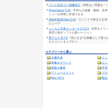
パッと目立つ！画像加工
- 何気ない写真を
PhotoStage 5.09
- 手持ちの画像・動画・音
ショーを簡単に作成できる
Alkett MultiView 2.41
- ウィンドウ枠などを
ビューア
らくちん写真カッター2 2.0.0.0
- 背景をク
真切り抜きソフトの新バージョン
窓フォト 8.7.6
- “見たまま”を画像として取
スクリーンキャプチャ
カテゴリーから選ぶ
文書作成
イン
画像＆サウンド
ビジ
家庭＆趣味
学習
アミューズメント
プロ
Mac OS X
製品