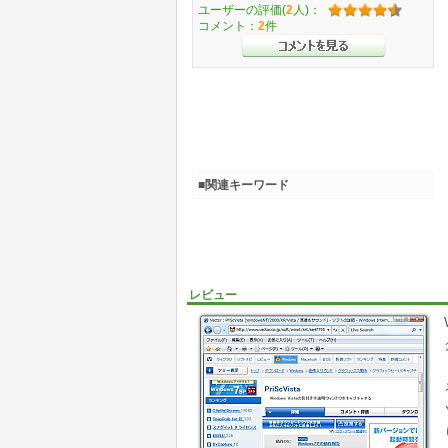
ユーザーの評価(
2
人)：
コメント：
2
件
■関連キーワード
レビュー