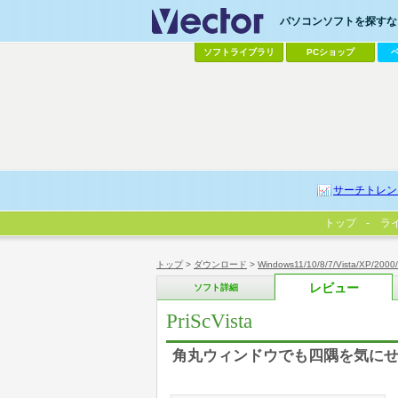
パソコンソフトを探すなら
ソフトライブラリ
PCショップ
サーチトレン
トップ
ラ
トップ
>
ダウンロード
>
Windows11/10/8/7/Vista/XP/2000
レビュー
ソフト詳細
PriScVista
角丸ウィンドウでも四隅を気に