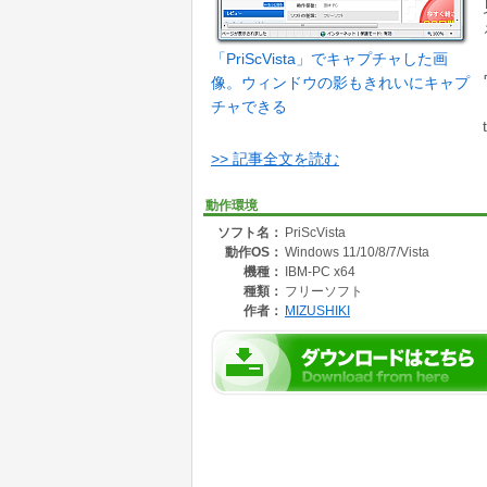
「PriScVista」でキャプチャした画
像。ウィンドウの影もきれいにキャプ
チャできる
>> 記事全文を読む
動作環境
ソフト名：
PriScVista
動作OS：
Windows 11/10/8/7/Vista
機種：
IBM-PC x64
種類：
フリーソフト
作者：
MIZUSHIKI