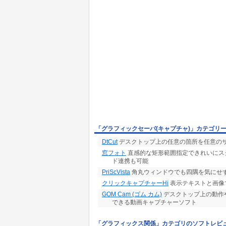
「グラフィックセーバ(キャプチャ)」カテゴリ
DtCut
デスクトップ上の任意の箇所を任意の
窓フォト
直感的な矩形範囲指定できれいにスク
ド連携も可能
PriScVista
角丸ウィンドウでも四隅を気にせ
クリックキャプチャーHi
表示テキストと画像
GOM Cam (ゴム カム)
デスクトップ上の動作
できる動画キャプチャーソフト
「グラフィックス関係」カテゴリのソフトレビ