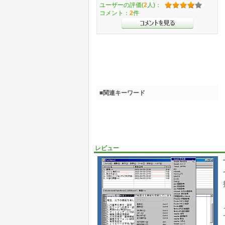
ユーザーの評価(
2
人)：
コメント：
2
件
■関連キーワード
レビュー