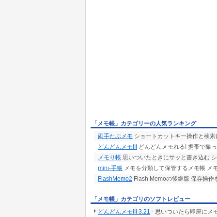
「メモ帳」カテゴリーの人気ランキング
両手たぶメモ
ショートカットキー操作と検索に特
どんどんメモIII
どんどんメモれる! 携帯で撮っ
メモり帳
思いついたときにサッと書き込む 
mini-手帳
メモを分類して保管するメモ帳 メ
FlashMemo2
Flash Memoの後継版 保
「メモ帳」カテゴリのソフトレビュー
どんどんメモIII 3.21
- 思いついたら即座にメ