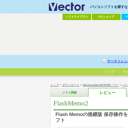
パソコンソフトを探すなら
ソフトライブラリ
PCショップ
サーチトレン
トップ
ラ
トップ
>
ダウンロード
>
WindowsMe/98/95用ソフト
>
パー
レビュー
ソフト詳細
FlashMemo2
Flash Memoの後継版 保
フト