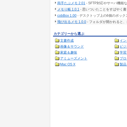
両手たぶメモ 2.01
- SFTP対応やサーバ機能
メモり帳 1.0.1
- 思いついたことをすばやく
cobBox 1.00
- デスクトップ上の6個のボッ
飛び出るメモ 1.0.0
- フォルダが開かれると
カテゴリーから選ぶ
文書作成
イン
画像＆サウンド
ビジ
家庭＆趣味
学習
アミューズメント
プロ
Mac OS X
製品