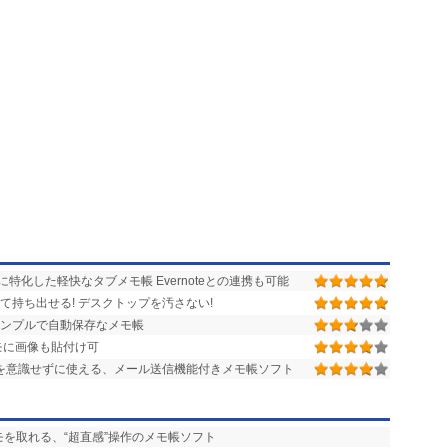
化した軽快なタブメモ帳 Evernoteとの連携も可能
て持ち出せる! デスクトップを汚さない!
シンプルで自動保存なメモ帳
モに画像も貼付け可
存操作を意識せずに使える、メール送信機能付きメモ帳ソフト
モを取れる、“超直感”操作のメモ帳ソフト