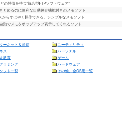
などの特徴を持つ“統合型FTPソフトウェア”
書きとめるのに便利な自動保存機能付きのメモソフト
クスからすばやく操作できる、シンプルなメモソフト
、自動でメモをポップアップ表示してくれるソフト
ターネット＆通信
ユーティリティ
ネス
パーソナル
＆教育
ゲーム
グラミング
ハードウェア
ソフト一覧
その他、全OS用一覧