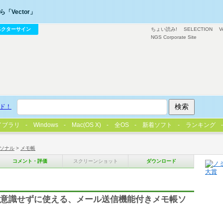
「Vector」
ベクターサイン
ちょい読み!
SELECTION
V
NGS Corporate Site
ド！
イブラリ
Windows
Mac(OS X)
全OS
新着ソフト
ランキング
ソナル
>
メモ帳
コメント・評価
スクリーンショット
ダウンロード
存操作を意識せずに使える、メール送信機能付きメモ帳ソ