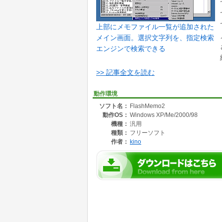
上部にメモファイル一覧が追加された
メイン画面。選択文字列を、指定検索
エンジンで検索できる
>> 記事全文を読む
動作環境
ソフト名：
FlashMemo2
動作OS：
Windows XP/Me/2000/98
機種：
汎用
種類：
フリーソフト
作者：
kino