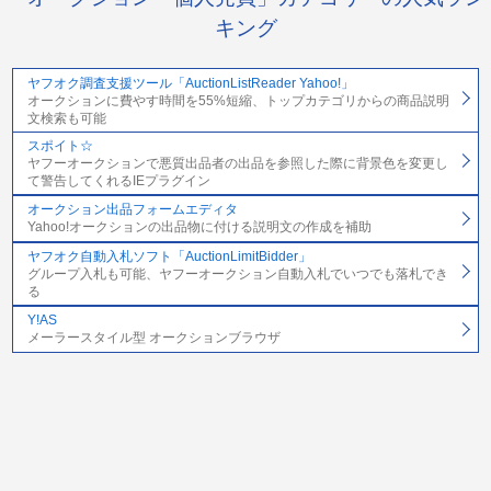
キング
ヤフオク調査支援ツール「AuctionListReader Yahoo!」
オークションに費やす時間を55%短縮、トップカテゴリからの商品説明
文検索も可能
スポイト☆
ヤフーオークションで悪質出品者の出品を参照した際に背景色を変更し
て警告してくれるIEプラグイン
オークション出品フォームエディタ
Yahoo!オークションの出品物に付ける説明文の作成を補助
ヤフオク自動入札ソフト「AuctionLimitBidder」
グループ入札も可能、ヤフーオークション自動入札でいつでも落札でき
る
Y!AS
メーラースタイル型 オークションブラウザ