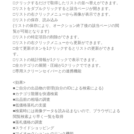
□クリックするだけで取得したリストの並べ替えができます。
□リストをダブルクリックすると該当ページが開きます。
□リストの右クリックメニューから画像が表示できます。
□リストの保存、読み込み
(リストの保存により、オークション終了後の該当ページの閲
覧が可能となります)
□リストの特定項目の削除ができます。
□リストの右クリックメニューから更新ができます。
□全て更新ボタンを1クリックするとリストの更新ができま
す。
□リストの統計情報が1クリックで表示できます。
□全カテゴリの展開・圧縮が1クリックでできます。
□専用スクリーンセイバーとの連携機能
<効果>
■ご自分の出品物の管理(自分のIDによる検索による)
■カテゴリ階層を快適検索
■出品前の相場の調査
■低価格落札の支援
■検索時には画像データを読み込まないので、ブラウザによる
閲覧検索より早く一覧を取得
■落札価格の調査
■スライドショッピング
■マイオークションへのリンク機能