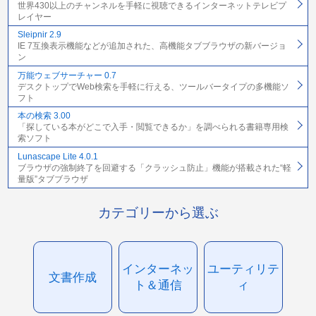
世界430以上のチャンネルを手軽に視聴できるインターネットテレビプ
レイヤー
Sleipnir 2.9
IE 7互換表示機能などが追加された、高機能タブブラウザの新バージョ
ン
万能ウェブサーチャー 0.7
デスクトップでWeb検索を手軽に行える、ツールバータイプの多機能ソ
フト
本の検索 3.00
「探している本がどこで入手・閲覧できるか」を調べられる書籍専用検
索ソフト
Lunascape Lite 4.0.1
ブラウザの強制終了を回避する「クラッシュ防止」機能が搭載された“軽
量版”タブブラウザ
カテゴリーから選ぶ
インターネッ
ユーティリテ
文書作成
ト＆通信
ィ