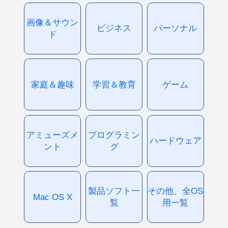
画像＆サウン
ビジネス
パーソナル
ド
家庭＆趣味
学習＆教育
ゲーム
アミューズメ
プログラミン
ハードウェア
ント
グ
製品ソフト一
その他、全OS
Mac OS X
覧
用一覧