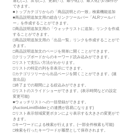
進む(→)、戻る(←)、更新(↑↓)、最小化(↓)、最大化(↑)の操作が
できます。
■トップカテゴリからの「商品説明との一致」検索機能追加
■商品説明追加文用の総合リンクツールバー「ALRツールバ
ー」を作成することができます。
□商品説明追加文用の「ウォッチリストに追加」リンクを作成
することができます。
□商品説明追加文用の「出品一覧」リンクを作成することがで
きます。
□商品説明追加文のページを簡単に開くことができます。
□クリップボードからのキーワード読み込みができます。
□リストで支払い方法がわかります。
□リストの特定の列を非表示にできます。
□カテゴリツリーから出品ページを開くことができます。(速
攻出品)
□終了までの期間による絞込みができます。
□リストのスライドショーができます。(表示時間などの設定
変更可能)
■ウォッチリストへの一括登録ができます。
(AuctionLimitBidderとの連携が容易になります)
□リスト表示領域変更ボタンにより表示する大きさの変更がで
きます。
□キーワードによる検索が行えます。(一部全件検索も可能)
□検索を行ったキーワードが履歴として保存されます。