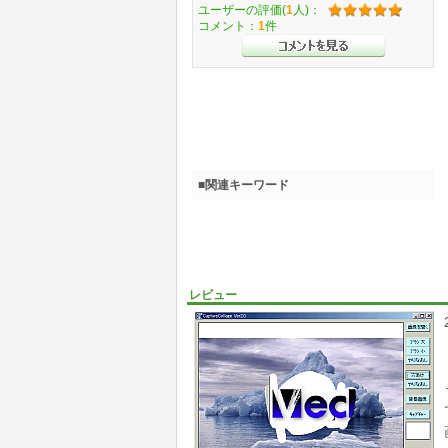
ユーザーの評価(
1
人)：
コメント：
1
件
■関連キーワード
レビュー