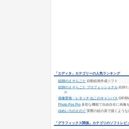
「エディタ」カテゴリーの人気ランキング
絵師のえそらごと
自動絵画作成ソフト
絵師のえそらごと プロフェッショナル
絵師た
ル
画像変換・レタッチ ねこのキャンバス
GIF/
Photo Pos Pro
多彩な機能で自由自在に画像
ゆめいろのえのぐ
実際の絵の具で描くような
「グラフィックス関係」カテゴリのソフトレビ