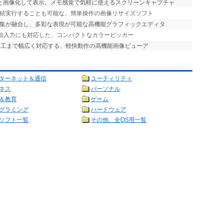
ッと画像化して表示。メモ感覚で気軽に使えるスクリーンキャプチャ
連続実行することも可能な、簡単操作の画像リサイズソフト
編集が融合し、多彩な表現が可能な高機能グラフィックエディタ
自動入力にも対応した、コンパクトなカラーピッカー
加工まで幅広く対応する、軽快動作の高機能画像ビューア
ターネット＆通信
ユーティリティ
ネス
パーソナル
＆教育
ゲーム
グラミング
ハードウェア
ソフト一覧
その他、全OS用一覧