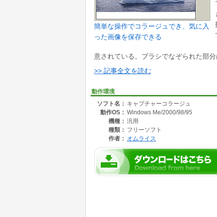
簡単な操作でコラージュでき、気に入
った画像を保存できる
意されている。ブラシでなぞられた部分は黒
>> 記事全文を読む
動作環境
ソフト名：
キャプチャーコラージュ
動作OS：
Windows Me/2000/98/95
機種：
汎用
種類：
フリーソフト
作者：
オムライス