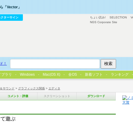
「Vector」
ベクターサイン
ちょい読み!
SELECTION
V
NGS Corporate Site
ド！
イブラリ
Windows
Mac(OS X)
全OS
新着ソフト
ランキング
＆サウンド
>
グラフィックス関係
>
エディタ
コメント・評価
スクリーンショット
ダウンロード
ュ
して遊ぶ