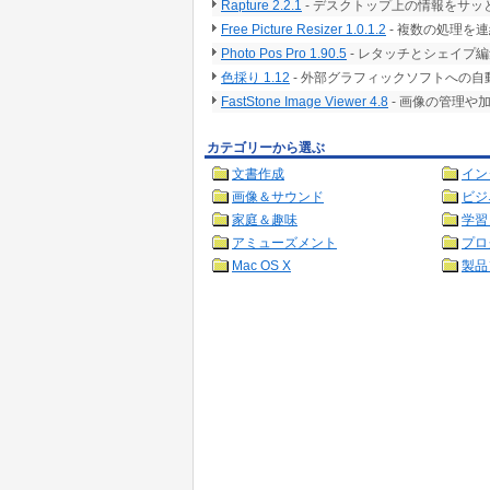
Rapture 2.2.1
- デスクトップ上の情報をサ
Free Picture Resizer 1.0.1.2
- 複数の処理を
Photo Pos Pro 1.90.5
- レタッチとシェイプ
色採り 1.12
- 外部グラフィックソフトへの
FastStone Image Viewer 4.8
- 画像の管理や
カテゴリーから選ぶ
文書作成
イン
画像＆サウンド
ビジ
家庭＆趣味
学習
アミューズメント
プロ
Mac OS X
製品