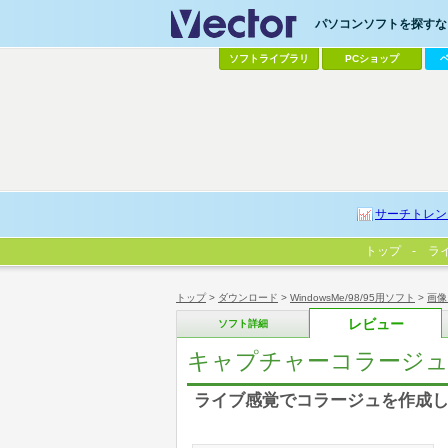
パソコンソフトを探すなら
ソフトライブラリ
PCショップ
サーチトレン
トップ
ラ
トップ
>
ダウンロード
>
WindowsMe/98/95用ソフト
>
画像
レビュー
ソフト詳細
キャプチャーコラージ
ライブ感覚でコラージュを作成