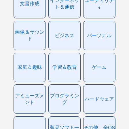
インターネッ
ユーティリテ
文書作成
ト＆通信
ィ
画像＆サウン
ビジネス
パーソナル
ド
家庭＆趣味
学習＆教育
ゲーム
アミューズメ
プログラミン
ハードウェア
ント
グ
製品ソフト一
その他、全OS