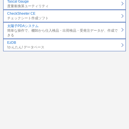
Tascal Gauge
度量衝換算ユーティリティ
CheckSheeter CE
チェックシート作成ソフト
太陽子PDAシステム
簡単な操作で、棚卸から仕入検品・出荷検品・受発注データが、作成で
きる
EzDB
!かんたん! データベース