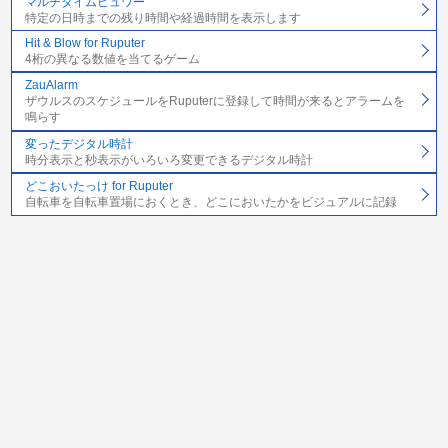
マルチタイムビュワー
特定の日時までの残り時間や経過時間を表示します
Hit & Blow for Ruputer
4桁の異なる数値を当てるゲーム
ZauAlarm
ザウルスのスケジュールをRuputerに登録して時間が来るとアラームを
鳴らす
変ったデジタル時計
時分表示と秒表示がいろいろ変更できるデジタル時計
どこおいたっけ for Ruputer
自転車を自転車置場におくとき、どこにおいたかをビジュアルに記録