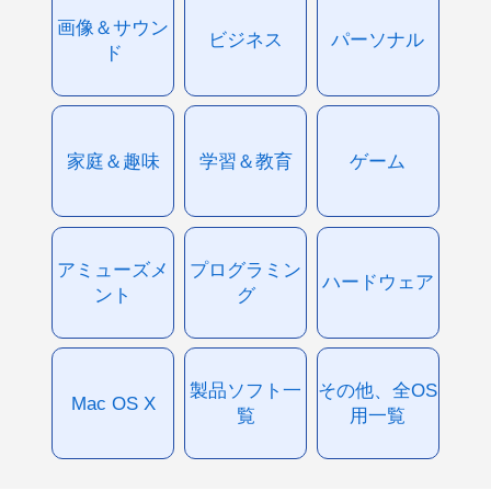
画像＆サウン
ビジネス
パーソナル
ド
家庭＆趣味
学習＆教育
ゲーム
アミューズメ
プログラミン
ハードウェア
ント
グ
製品ソフト一
その他、全OS
Mac OS X
覧
用一覧