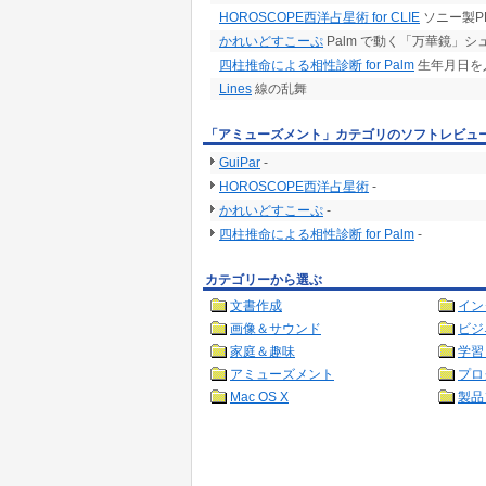
HOROSCOPE西洋占星術 for CLIE
ソニー製P
かれいどすこーぷ
Palm で動く「万華鏡」シ
四柱推命による相性診断 for Palm
生年月日を
Lines
線の乱舞
「アミューズメント」カテゴリのソフトレビュ
GuiPar
-
HOROSCOPE西洋占星術
-
かれいどすこーぷ
-
四柱推命による相性診断 for Palm
-
カテゴリーから選ぶ
文書作成
イン
画像＆サウンド
ビジ
家庭＆趣味
学習
アミューズメント
プロ
Mac OS X
製品