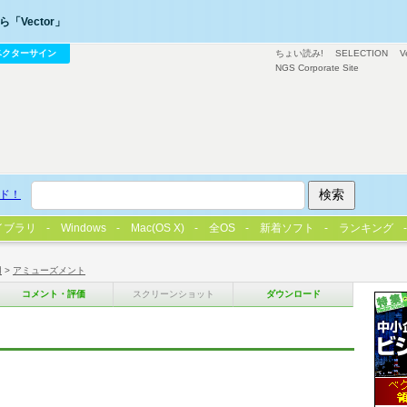
「Vector」
ベクターサイン
ちょい読み!
SELECTION
V
NGS Corporate Site
ド！
イブラリ
Windows
Mac(OS X)
全OS
新着ソフト
ランキング
用
>
アミューズメント
コメント・評価
スクリーンショット
ダウンロード