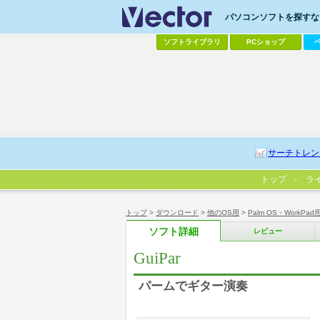
パソコンソフトを探すなら
ソフトライブラリ
PCショップ
サーチトレン
トップ
ラ
トップ
>
ダウンロード
>
他のOS用
>
Palm OS・WorkPad
ソフト詳細
レビュー
GuiPar
パームでギター演奏