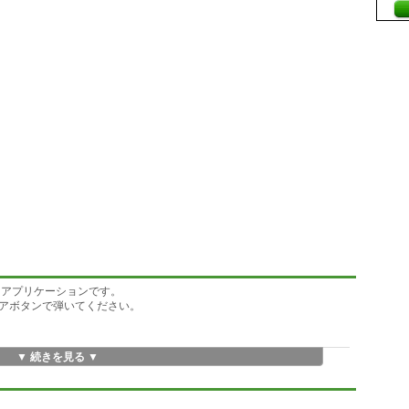
現するアプリケーションです。
アボタンで弾いてください。
▼ 続きを見る ▼
6音発音)
ます
。
あります