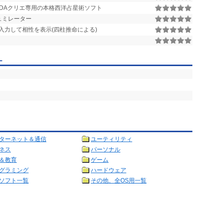
DAクリエ専用の本格西洋占星術ソフト
ュミレーター
入力して相性を表示(四柱推命による)
ー
ターネット＆通信
ユーティリティ
ネス
パーソナル
＆教育
ゲーム
グラミング
ハードウェア
ソフト一覧
その他、全OS用一覧