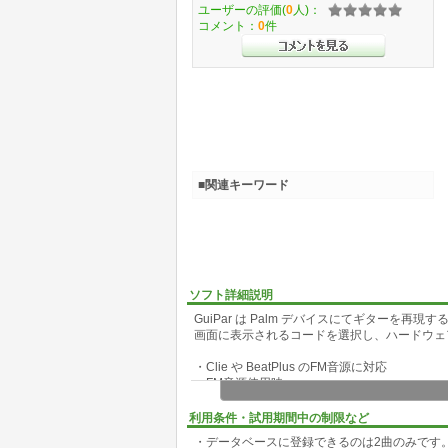
ユーザーの評価(
0
人)：
コメント：
0
件
■関連キーワード
ソフト詳細説明
GuiPar は Palm デバイスにてギターを再
画面に表示されるコードを選択し、ハードウェ
・Clie や BeatPlus のFM音源に対応
・FM音源使用時:
8つのギター音色が選択できます
ボタン同時押しで和音が発音できます(最大同時
利用条件・試用期間中の制限など
ジョグダイアル押し込みでチョーキングができ
・データベースに登録できるのは2曲のみです
・アルペジオ/ストロークの2つの演奏モードが