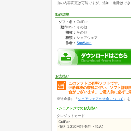
曲の内容変更は可能ですが、追加・削除はでき
・曲毎に使用するコードを保存できます
コードは、メジャー、マイナー、セブンス、su
・メイン画面で曲を選択することにより、コー
動作環境
・カポタスト機能
ソフト名：
GuiPar
・簡易チューナー機能
動作OS：
その他
機種：
その他
種類：
シェアウェア
作者：
SpaWare
お支払い
このソフトは有料ソフトです。
※消費税の増税に伴い、ソフト詳細
合がございます。ご購入前に必ずご
※送金前に「
シェアウェアの送金について
」を
シェアレジでのお支払い
クレジットカード
GuiPar
価格: 1,210円(手数料・税込)