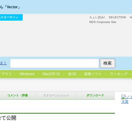
「Vector」
ベクターサイン
ちょい読み!
SELECTION
V
NGS Corporate Site
ド！
イブラリ
Windows
Mac(OS X)
全OS
新着ソフト
ランキング
コメント・評価
スクリーンショット
ダウンロード
全て公開