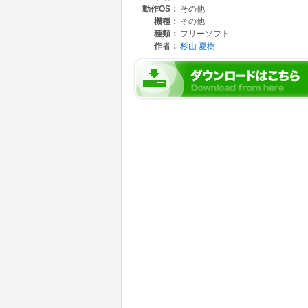
動作OS：
その他
機種：
その他
種類：
フリーソフト
作者：
杉山 夏樹