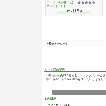
ユーザーの評価(
0
人)：
コメント：
0
件
■関連キーワード
ソフト詳細説明
外部命令の内部情報と全ソースファイルを公開し
際に,他の外部命令の機能を使いたいときなど
動作環境
ソフト名：
EXTINF