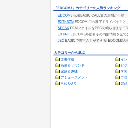
「EDCOM3」カテゴリーの人気ランキング
EDCOM3
拡張BASIC CALL文の追加が可能
EXTKSZM
EDCOM 用の漢字ドライバを主とし
SPEAK
PCMファイルをPSGで鳴らせます E
EXTINF
EDCOM3外部命令の内部情報を全て
JEC
BASICで漢字入力ができる! EDCOM3
カテゴリーから選ぶ
文書作成
イン
画像＆サウンド
ビジ
家庭＆趣味
学習
アミューズメント
プロ
Mac OS X
製品