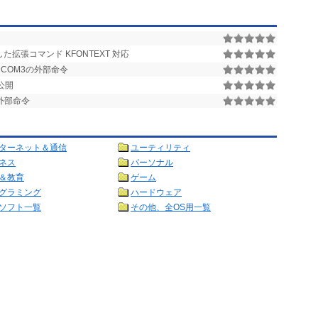
た拡張コマンド KFONTEXT 対応
DCOM3の外部命令
公開
の外部命令
ターネット＆通信
ユーティリティ
ネス
パーソナル
＆教育
ゲーム
グラミング
ハードウェア
ソフト一覧
その他、全OS用一覧