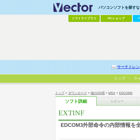
パソコンソフトを探すなら
ソフトライブラリ
PCショップ
サーチトレン
トップ
ラ
トップ
>
ダウンロード
>
他のOS用
>
MSX
>
EDCOM3
ソフト詳細
レビュー
EXTINF
EDCOM3外部命令の内部情報を