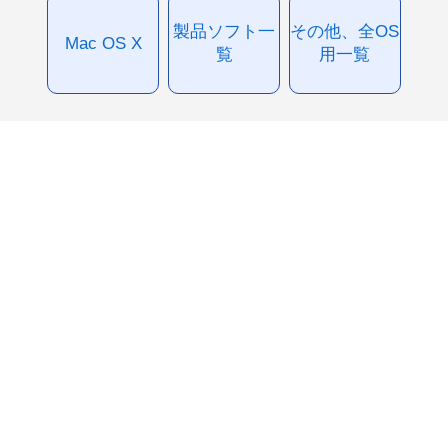
製品ソフト一
その他、全OS
Mac OS X
覧
用一覧