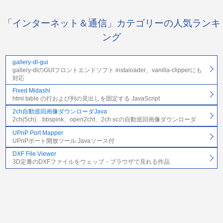
「インターネット＆通信」カテゴリーの人気ランキ
ング
gallery-dl-gui
gallery-dlのGUIフロントエンドソフト instaloader、vanilla-clipperにも
対応
Fixed Midashi
html table の行および列の見出しを固定する JavaScript
2ch自動巡回画像ダウンローダJava
2ch(5ch)、bbspink、open2cht、2ch.scの自動巡回画像ダウンローダ
UPnP Port Mapper
UPnPポート開放ツール Javaソース付
DXF File Viewer
3D定番のDXFファイルをウェッブ・ブラウザで見れる作品