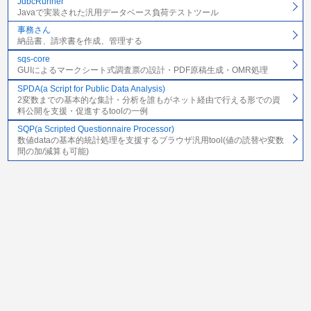
JdbcRunner
Javaで実装された汎用データベース負荷テストツール
事務さん
納品書、請求書を作成、管理する
sqs-core
GUIによるマークシート式調査票の設計・PDF原稿生成・OMR処理
SPDA(a Script for Public Data Analysis)
2変数までの基本的な集計・分析を誰もがネット経由で行える形での資
料公開を支援・促進するtoolの一例
SQP(a Scripted Questionnaire Processor)
数値dataの基本的統計処理を支援するブラウザ汎用tool(値の読替や変数
間の加/減算も可能)