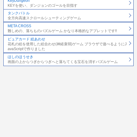
KeyDungeon
KEYを使い、ダンジョンのゴールを目指す
タンクバトル
全方向高速スクロールシューティングゲーム
META CROSS
難しめの、落ちものパズルゲーム かなり本格的なアプレットです!!
ピュアカード 絵あわせ
花札の絵を使用した絵合わせ(神経衰弱)ゲーム ブラウザで遊べるようにJ
avaScriptで作りました
ほしのほうせき
画面の上からつぎからつぎへと落ちてくる宝石を消すパズルゲーム