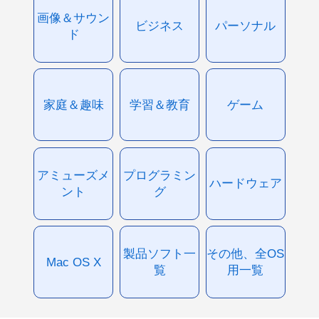
画像＆サウン
ビジネス
パーソナル
ド
家庭＆趣味
学習＆教育
ゲーム
アミューズメ
プログラミン
ハードウェア
ント
グ
製品ソフト一
その他、全OS
Mac OS X
覧
用一覧