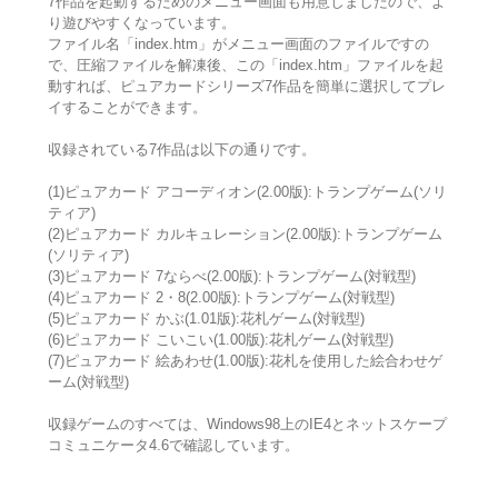
7作品を起動するためのメニュー画面も用意しましたので、よ
り遊びやすくなっています。
ファイル名「index.htm」がメニュー画面のファイルですの
で、圧縮ファイルを解凍後、この「index.htm」ファイルを起
動すれば、ピュアカードシリーズ7作品を簡単に選択してプレ
イすることができます。
収録されている7作品は以下の通りです。
(1)ピュアカード アコーディオン(2.00版):トランプゲーム(ソリ
ティア)
(2)ピュアカード カルキュレーション(2.00版):トランプゲーム
(ソリティア)
(3)ピュアカード 7ならべ(2.00版):トランプゲーム(対戦型)
(4)ピュアカード 2・8(2.00版):トランプゲーム(対戦型)
(5)ピュアカード かぶ(1.01版):花札ゲーム(対戦型)
(6)ピュアカード こいこい(1.00版):花札ゲーム(対戦型)
(7)ピュアカード 絵あわせ(1.00版):花札を使用した絵合わせゲ
ーム(対戦型)
収録ゲームのすべては、Windows98上のIE4とネットスケープ
コミュニケータ4.6で確認しています。