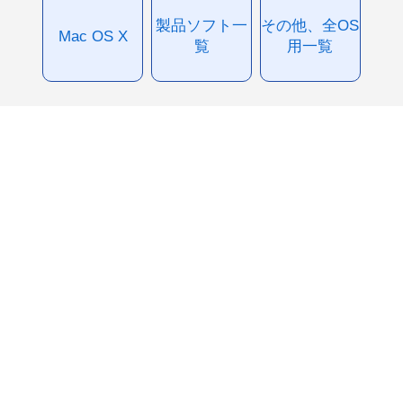
製品ソフト一
その他、全OS
Mac OS X
覧
用一覧