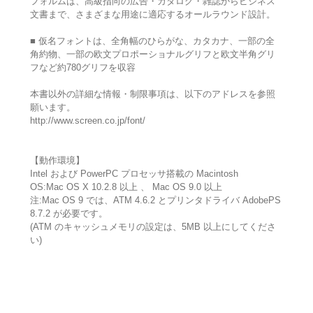
フォルムは、高級指向の広告・カタログ・雑誌からビジネス
文書まで、さまざまな用途に適応するオールラウンド設計。
■ 仮名フォントは、全角幅のひらがな、カタカナ、一部の全
角約物、一部の欧文プロポーショナルグリフと欧文半角グリ
フなど約780グリフを収容
本書以外の詳細な情報・制限事項は、以下のアドレスを参照
願います。
http://www.screen.co.jp/font/
【動作環境】
Intel および PowerPC プロセッサ搭載の Macintosh
OS:Mac OS X 10.2.8 以上 、 Mac OS 9.0 以上
注:Mac OS 9 では、ATM 4.6.2 とプリンタドライバ AdobePS
8.7.2 が必要です。
(ATM のキャッシュメモリの設定は、5MB 以上にしてくださ
い)