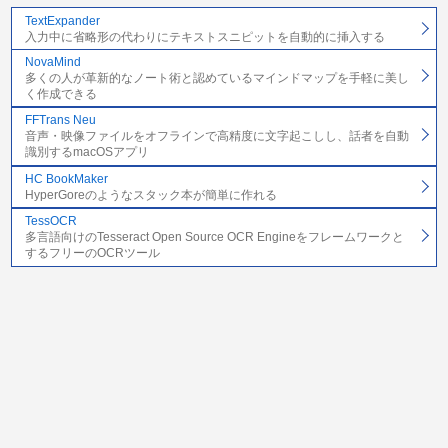
TextExpander
入力中に省略形の代わりにテキストスニピットを自動的に挿入する
NovaMind
多くの人が革新的なノート術と認めているマインドマップを手軽に美し
く作成できる
FFTrans Neu
音声・映像ファイルをオフラインで高精度に文字起こしし、話者を自動
識別するmacOSアプリ
HC BookMaker
HyperGoreのようなスタック本が簡単に作れる
TessOCR
多言語向けのTesseract Open Source OCR Engineをフレームワークと
するフリーのOCRツール