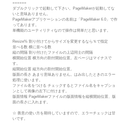
======
ダブルクリックで起動して下さい。PageMakerが起動してな
いと意味ありません。
PageMakerアプリケーションの名前は「PageMaker 6.0」で作
ってあります。
単機能のユーティリティなので操作は簡単だと思います。
Resize% 割り付けてからサイズを変更するなら％で指定
並べる数 横に並べる数
縦の間隔 割り付けたファイルの上辺同士の間隔
横開始位置 横方向の割付開始位置。左ページはマイナスで
す。
縦開始位置 縦方向の割付開始位置。
版面の長さ あまり意味ありません。はみ出したときのエラー
処理に使います。
ファイル名をつける チェックするとファイル名をキャプショ
ンとして画像の左下に付けます。
版面情報 PageMakerファイルの版面情報を縦横開始位置、版
面の長さに入れます。
☆ 善意の使い方を期待していますので、エラーチェックは甘
いです。