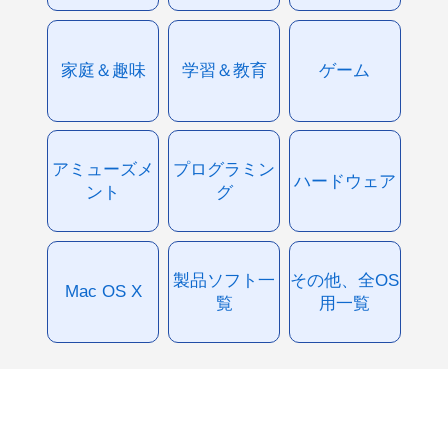
家庭＆趣味
学習＆教育
ゲーム
アミューズメ
プログラミン
ハードウェア
ント
グ
製品ソフト一
その他、全OS
Mac OS X
覧
用一覧