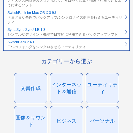
ディスクの内容をカタログ化して、すばやく閲覧・検索・印刷できるよ
うにするソフト
SwitchBack for Mac OS X 3.9J
さまざまな条件でバックアップ/シンクロナイズ処理を行えるユーティリ
ティ
Sync!Sync!Sync! LE 1.3
シンプルなデザイン・機能で日常的に利用できるバックアップソフト
SwitchBack 2.6J
二つのフォルダをシンクロさせるユーティリティ
カテゴリーから選ぶ
インターネッ
ユーティリテ
文書作成
ト＆通信
ィ
画像＆サウン
ビジネス
パーソナル
ド