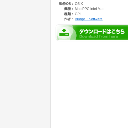
動作OS：
OS X
ォルダへ保存します。
機種：
Mac PPC Intel Mac
動作環境
種類：
GPL
作者：
Bridge 1 Software
Tubby を使用するために Mac OS X 10.3.9
ユニバーサルバイナリ(Intel と PowerPC
ユーザーライセンスについて
Tubby はオープンソースの GPL ライセン
い。
ソースコードは Bluecoach Software 
http://bluecouch.com/downloads/tubby-latest-