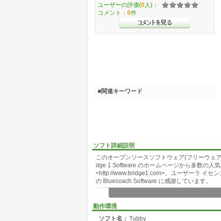
ユーザーの評価(
0
人)：
コメント：
0
件
■関連キーワード
ソフト詳細説明
このオープンソースソフトウェア(フリーウェア)の日本
dge 1 Software のホームページから
<http://www.bridge1.com>。ユー
の Bluecoach Software に感謝しています。
Tubbyは CHM (コンパイル済みヘルプ)形式
ws98 からサポートされた、Windows 用の
動作環境
ァイルや画像は 1つの圧縮されたファイルにまと
ソフト名：
Tubby
うに、Tubby はコンパイル済みヘルプファ