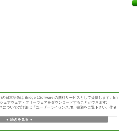
語版は Bridge 1Software の無料サービスとして提供します。Bri
多数の人気シェアウェア・フリーウェアをダウンロードすることができます:
ザーラ イセンスについての詳細は「ユーザーライセンス.rtf」書類をご覧下さい。作者
▼ 続きを見る ▼
のファイルを解凍するためのユーティリティです。CHM ファイルは Windo
 HTML 形式のヘルプファイルです。CHM ヘルプファイルで、複数のHTMLフ
められます。Mac OS X 上で CHMファイルを読み込むことができるよ
イルを解凍して、ファイル内の全項目を解凍されたファイルと同じ名前のフ