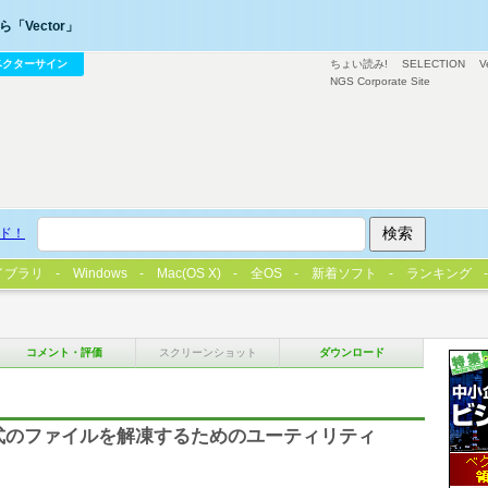
「Vector」
ベクターサイン
ちょい読み!
SELECTION
V
NGS Corporate Site
ド！
イブラリ
Windows
Mac(OS X)
全OS
新着ソフト
ランキング
コメント・評価
スクリーンショット
ダウンロード
形式のファイルを解凍するためのユーティリティ