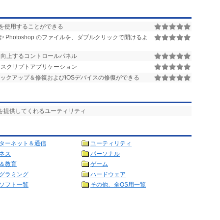
機能を使用することができる
tor や Photoshop のファイルを、ダブルクリックで開けるよ
性を向上するコントロールパネル
スクリプトアプリケーション
のバックアップ＆修復およびiOSデバイスの修復ができる
9の機能を提供してくれるユーティリティ
ターネット＆通信
ユーティリティ
ネス
パーソナル
＆教育
ゲーム
グラミング
ハードウェア
ソフト一覧
その他、全OS用一覧