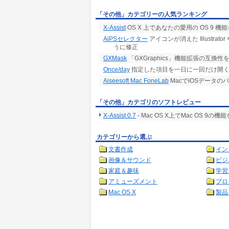
「その他」カテゴリーの人気ランキング
X-Assist
OS X 上であなたの愛用の OS 9 
AiPSセレクター
アイコンが消えた Illustra
うに修正
GXMask
「GXGraphics」機能拡張の互換
Once/day
指定した項目を一日に一回だけ開く
Aiseesoft Mac FoneLab
MacでiOSデータ
「その他」カテゴリのソフトレビュー
X-Assist 0.7
- Mac OS X上でMac OS 
カテゴリーから選ぶ
文書作成
イン
画像＆サウンド
ビジ
家庭＆趣味
学習
アミューズメント
プロ
Mac OS X
製品