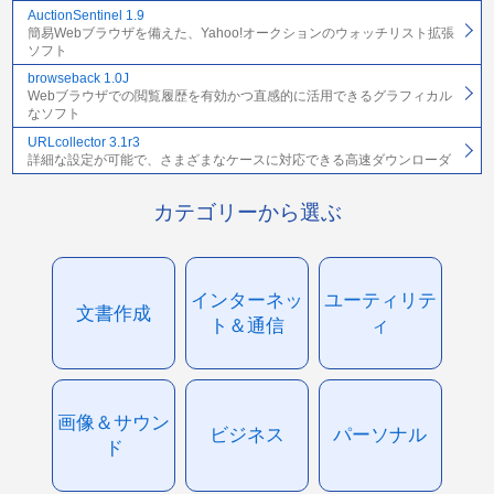
AuctionSentinel 1.9
簡易Webブラウザを備えた、Yahoo!オークションのウォッチリスト拡張
ソフト
browseback 1.0J
Webブラウザでの閲覧履歴を有効かつ直感的に活用できるグラフィカル
なソフト
URLcollector 3.1r3
詳細な設定が可能で、さまざまなケースに対応できる高速ダウンローダ
カテゴリーから選ぶ
インターネッ
ユーティリテ
文書作成
ト＆通信
ィ
画像＆サウン
ビジネス
パーソナル
ド