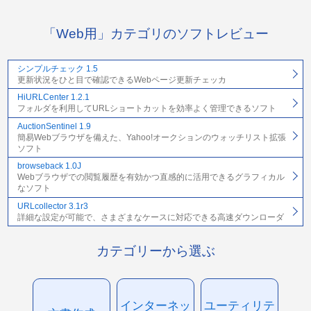
「Web用」カテゴリのソフトレビュー
シンプルチェック 1.5
更新状況をひと目で確認できるWebページ更新チェッカ
HiURLCenter 1.2.1
フォルダを利用してURLショートカットを効率よく管理できるソフト
AuctionSentinel 1.9
簡易Webブラウザを備えた、Yahoo!オークションのウォッチリスト拡張
ソフト
browseback 1.0J
Webブラウザでの閲覧履歴を有効かつ直感的に活用できるグラフィカル
なソフト
URLcollector 3.1r3
詳細な設定が可能で、さまざまなケースに対応できる高速ダウンローダ
カテゴリーから選ぶ
インターネッ
ユーティリテ