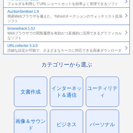
フォルダを利用してURLショートカットを効率よく管理できるソフト
AuctionSentinel 1.9
簡易Webブラウザを備えた、Yahoo!オークションのウォッチリスト拡張
ソフト
browseback 1.0J
Webブラウザでの閲覧履歴を有効かつ直感的に活用できるグラフィカル
なソフト
URLcollector 3.1r3
詳細な設定が可能で、さまざまなケースに対応できる高速ダウンローダ
カテゴリーから選ぶ
インターネッ
ユーティリテ
文書作成
ト＆通信
ィ
画像＆サウン
ビジネス
パーソナル
ド