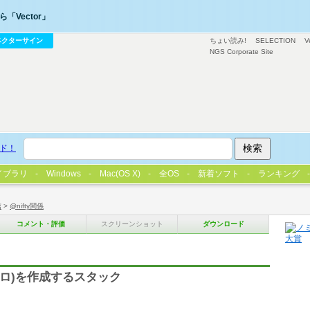
「Vector」
ベクターサイン
ちょい読み!
SELECTION
V
NGS Corporate Site
ド！
イブラリ
Windows
Mac(OS X)
全OS
新着ソフト
ランキング
信
>
@nifty関係
コメント・評価
スクリーンショット
ダウンロード
(マクロ)を作成するスタック