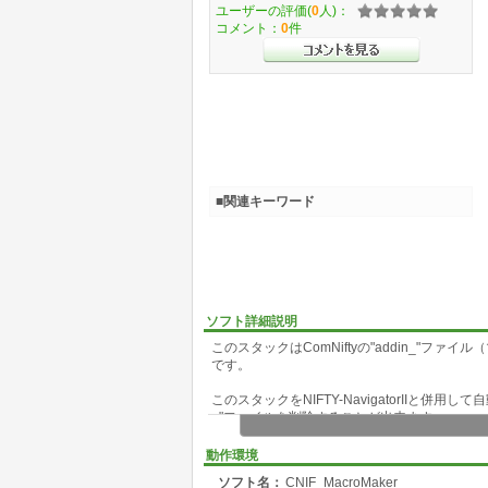
ユーザーの評価(
0
人)：
コメント：
0
件
■関連キーワード
ソフト詳細説明
このスタックはComNiftyの"addin_"
です。
このスタックをNIFTY-NavigatorIIと併
_"ファイルを削除することが出来ます。
現在以下の機能があります。
動作環境
ソフト名：
CNIF_MacroMaker
1.フォーラム入会 19. 不在通知設定、確認