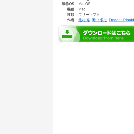
動作OS：
MacOS
2.フォーラムお知らせ読み込み 20. プロフィ
3.フォーラム掲示板(BUL)読み書き 21. プロ
機種：
Mac
4.会議室未読数設定 22. 会員検索
種類：
フリーソフト
5.会議室未読読み込み(MREad) 23. アドレ
作者：
北村 裕
田中 求之
Frederic Rinald
6.RTN/RMNタイトル取得 24. 電子メール削除
7.任意の会議室発言読み込み 25. 【DLI(週
8.ライブラリー一覧取得(SEArch) 26. 電
9.フォーラムオプション設定 27. 電子メール
10.MACWEEK ONLINE読み込み 28. アドレ
11.天気予報取得 29. 入会フォーラムリスト取
12.気象情報画像サービスﾀﾞｳﾝﾛｰﾄﾞ 30. SEArc
13.掲示板(BBS)読み書き 31. ライブラリー
14.今週のお知らせ読み込み 32. バイナリーメ
15.先週までのお知らせ読み込み 33. 電子メー
16.LIB補足説明読み込み/ダウンロード 34. 
17.利用料金情報取得 35. パティオ入会、発言
18.フォーラム退会 未読数、氏名、メッセー