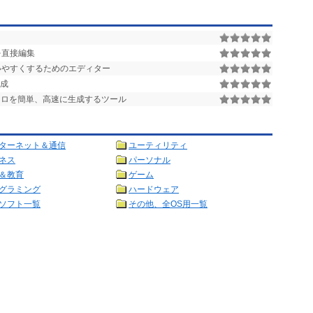
ルを直接編集
より使いやすくするためのエディター
成
ロを簡単、高速に生成するツール
ターネット＆通信
ユーティリティ
ネス
パーソナル
＆教育
ゲーム
グラミング
ハードウェア
ソフト一覧
その他、全OS用一覧