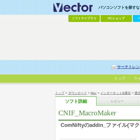
パソコンソフトを探すなら
ソフトライブラリ
PCショップ
サーチトレン
トップ
ラ
トップ
>
ダウンロード
>
Mac
>
インターネット&通信
>
通
ソフト詳細
レビュー
CNIF_MacroMaker
ComNiftyのaddin_ファイル