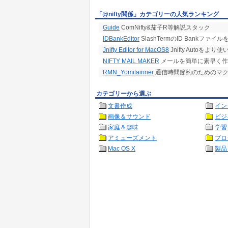
「@nifty関係」カテゴリーの人気ランキング
Guide
ComNifty&茄子R等解説スタック
IDBankEditor
SlashTermのID Bankファイ
Jnifty Editor for MacOS8
Jnifty Autoを
NIFTY MAIL MAKER
メールを簡単に素早く作
RMN_Yomitainner
通信時間節約のためのマク
カテゴリーから選ぶ
文書作成
イン
画像＆サウンド
ビジ
家庭＆趣味
学習
アミューズメント
プロ
Mac OS X
製品