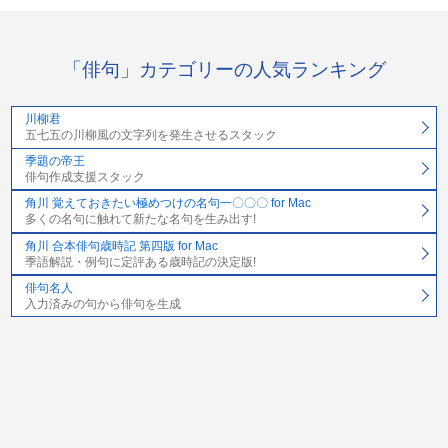
「俳句」カテゴリーの人気ランキング
川柳君
五七五の川柳風の文字列を発生させるスタック
季題の帝王
俳句作成支援スタック
角川 覚えておきたい極めつけの名句一〇〇〇 for Mac
多くの名句に触れて新たな名句を生み出す!
角川 合本俳句歳時記 第四版 for Mac
季語解説・例句に定評ある歳時記の決定版!
俳句名人
入力済みの句から俳句を生成