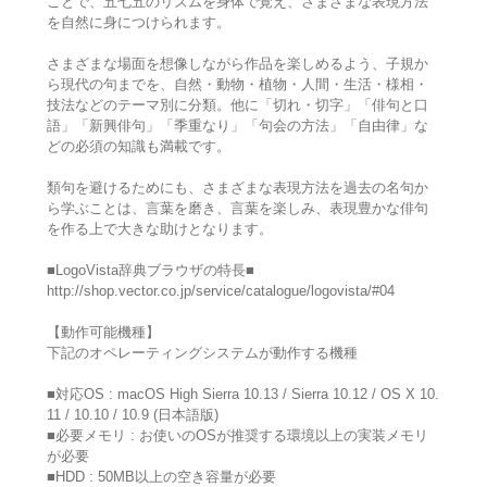
ことで、五七五のリズムを身体で覚え、さまざまな表現方法
を自然に身につけられます。
さまざまな場面を想像しながら作品を楽しめるよう、子規か
ら現代の句までを、自然・動物・植物・人間・生活・様相・
技法などのテーマ別に分類。他に「切れ・切字」「俳句と口
語」「新興俳句」「季重なり」「句会の方法」「自由律」な
どの必須の知識も満載です。
類句を避けるためにも、さまざまな表現方法を過去の名句か
ら学ぶことは、言葉を磨き、言葉を楽しみ、表現豊かな俳句
を作る上で大きな助けとなります。
■LogoVista辞典ブラウザの特長■
http://shop.vector.co.jp/service/catalogue/logovista/#04
【動作可能機種】
下記のオペレーティングシステムが動作する機種
■対応OS : macOS High Sierra 10.13 / Sierra 10.12 / OS X 10.
11 / 10.10 / 10.9 (日本語版)
■必要メモリ : お使いのOSが推奨する環境以上の実装メモリ
が必要
■HDD : 50MB以上の空き容量が必要