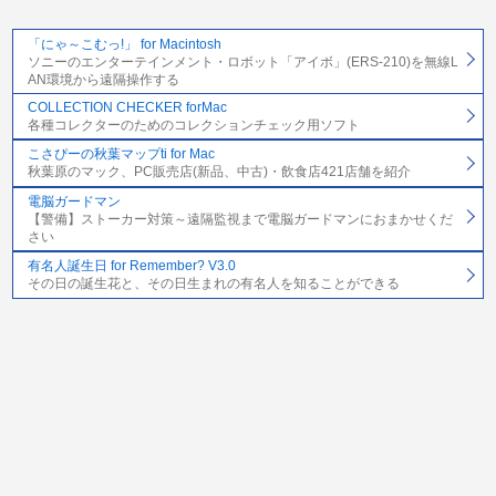
「にゃ～こむっ!」 for Macintosh
ソニーのエンターテインメント・ロボット「アイボ」(ERS-210)を無線L
AN環境から遠隔操作する
COLLECTION CHECKER forMac
各種コレクターのためのコレクションチェック用ソフト
こさぴーの秋葉マップti for Mac
秋葉原のマック、PC販売店(新品、中古)・飲食店421店舗を紹介
電脳ガードマン
【警備】ストーカー対策～遠隔監視まで電脳ガードマンにおまかせくだ
さい
有名人誕生日 for Remember? V3.0
その日の誕生花と、その日生まれの有名人を知ることができる