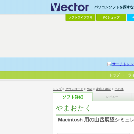
パソコンソフトを探すなら
ソフトライブラリ
PCショップ
サーチトレン
トップ
ラ
トップ
>
ダウンロード
>
Mac
>
家庭＆趣味
>
その他
ソフト詳細
レビュー
やまおたく
Macintosh 用の山岳展望シミュ