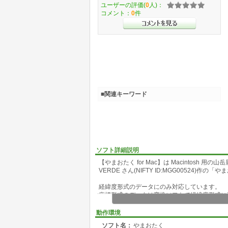
ユーザーの評価(
0
人)：
コメント：
0
件
■関連キーワード
ソフト詳細説明
【やまおたく for Mac】は Macintosh 用
VERDE さん(NIFTY ID:MGG00524)
経緯度形式のデータにのみ対応しています。
座標形式のデータは変換ソフトで経緯度形式に
(変換ソフトの検索は FYAMAPのライブラリに入って
動作環境
利用可能なデータも FYAMAPのライブラリに
ソフト名：
やまおたく
(SEA TITLE:やまおたく で検索できます)