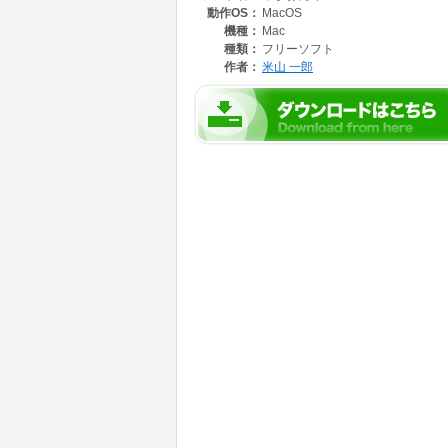
動作OS：
MacOS
機種：
Mac
種類：
フリーソフト
作者：
米山 一郎