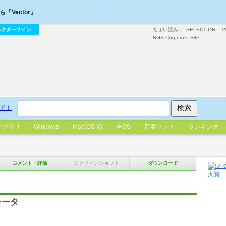
「Vector」
ベクターサイン
ちょい読み!
SELECTION
V
NGS Corporate Site
ド！
イブラリ
Windows
Mac(OS X)
全OS
新着ソフト
ランキング
コメント・評価
スクリーンショット
ダウンロード
レータ