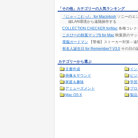
「その他」カテゴリーの人気ランキング
「にゃ～こむっ!」 for Macintosh
ソニーのエン
線LAN環境から遠隔操作する
COLLECTION CHECKER forMac
各種コレク
こさぴーの秋葉マップti for Mac
秋葉原のマック
電脳ガードマン
【警備】ストーカー対策～遠
有名人誕生日 for Remember? V3.0
その日の
カテゴリーから選ぶ
文書作成
イン
画像＆サウンド
ビジ
家庭＆趣味
学習
アミューズメント
プロ
Mac OS X
製品