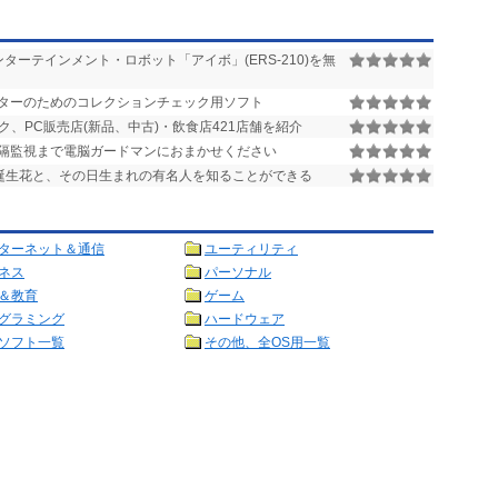
ターテインメント・ロボット「アイボ」(ERS-210)を無
ターのためのコレクションチェック用ソフト
、PC販売店(新品、中古)・飲食店421店舗を紹介
隔監視まで電脳ガードマンにおまかせください
誕生花と、その日生まれの有名人を知ることができる
ターネット＆通信
ユーティリティ
ネス
パーソナル
＆教育
ゲーム
グラミング
ハードウェア
ソフト一覧
その他、全OS用一覧