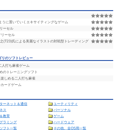
ように置いていくエキサイティングなゲーム
リーセル
フリーセル
之(T23)氏による美麗なイラストの対戦型トレーディング
ゴリのソフトレビュー
二人打ち麻雀ゲーム
ためのトレーニングソフト
に楽しめる二人打ち麻雀
いカードゲーム
ターネット＆通信
ユーティリティ
ネス
パーソナル
＆教育
ゲーム
グラミング
ハードウェア
ソフト一覧
その他、全OS用一覧