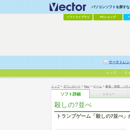
パソコンソフトを探すなら
ソフトライブラリ
PCショップ
サーチトレン
トップ
ラ
トップ
>
ダウンロード
>
Mac
>
ゲーム
>
麻雀・将棋・パチ
ソフト詳細
レビュー
殺しの7並べ
トランプゲーム「殺しの7並べ」が遊べる