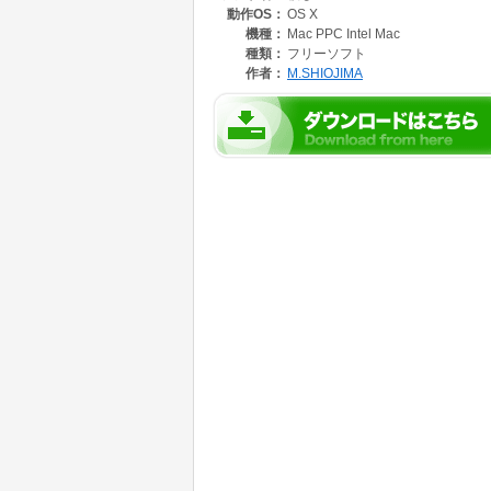
動作OS：
OS X
機種：
Mac PPC Intel Mac
種類：
フリーソフト
作者：
M.SHIOJIMA