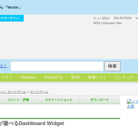
「Vector」
ベクターサイン
ちょい読み!
SELECTION
V
NGS Corporate Site
ド！
イブラリ
Windows
Mac(OS X)
全OS
新着ソフト
ランキング
ンコ・カードゲーム
>
カードゲーム
コメント・評価
スクリーンショット
ダウンロード
Dashboard Widget