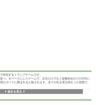
人で対戦するトランプゲームです。
7並べ」をベースにしたゲームで、左右だけでなく縦横斜めのどの方向に
が壁かカードに囲まれると殺されます。全ての札を置き終わった段階で、
▼ 続きを見る ▼