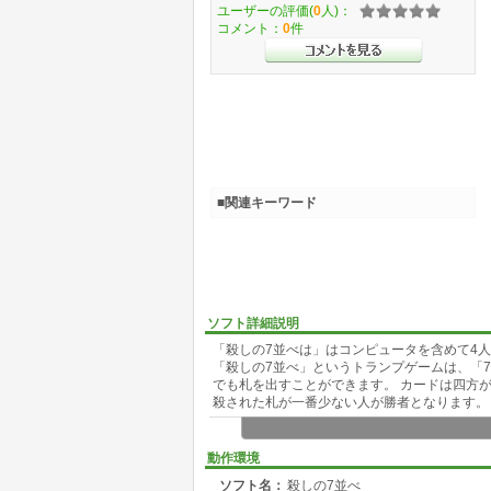
ユーザーの評価(
0
人)：
コメント：
0
件
■関連キーワード
ソフト詳細説明
「殺しの7並べは」はコンピュータを含めて4
「殺しの7並べ」というトランプゲームは、「
でも札を出すことができます。 カードは四方
殺された札が一番少ない人が勝者となります。
動作環境
ソフト名：
殺しの7並べ