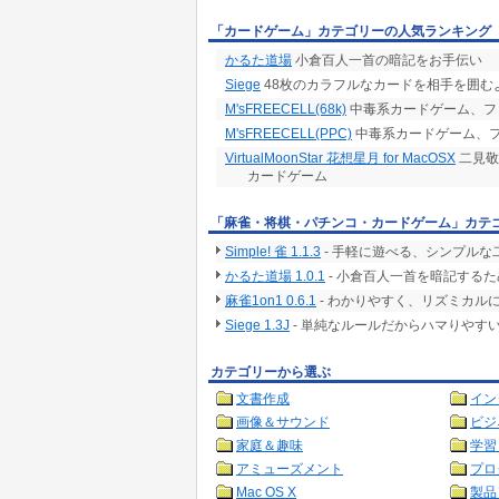
「カードゲーム」カテゴリーの人気ランキング
かるた道場
小倉百人一首の暗記をお手伝い
Siege
48枚のカラフルなカードを相手を囲む
M'sFREECELL(68k)
中毒系カードゲーム、フ
M'sFREECELL(PPC)
中毒系カードゲーム、
VirtualMoonStar 花想星月 for MacOSX
二見敬
カードゲーム
「麻雀・将棋・パチンコ・カードゲーム」カテ
Simple! 雀 1.1.3
- 手軽に遊べる、シンプルな
かるた道場 1.0.1
- 小倉百人一首を暗記する
麻雀1on1 0.6.1
- わかりやすく、リズミカル
Siege 1.3J
- 単純なルールだからハマりやす
カテゴリーから選ぶ
文書作成
イン
画像＆サウンド
ビジ
家庭＆趣味
学習
アミューズメント
プロ
Mac OS X
製品