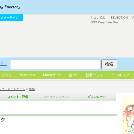
「Vector」
ベクターサイン
ちょい読み!
SELECTION
V
NGS Corporate Site
ド！
イブラリ
Windows
Mac(OS X)
全OS
新着ソフト
ランキング
ンコ・カードゲーム
>
将棋
コメント・評価
スクリーンショット
ダウンロード
ック