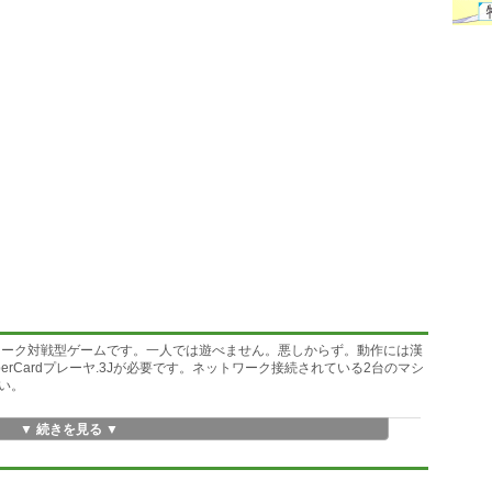
ットワーク対戦型ゲームです。一人では遊べません。悪しからず。動作には漢
またはHyperCardプレーヤ.3Jが必要です。ネットワーク接続されている2台のマシ
い。
▼ 続きを見る ▼