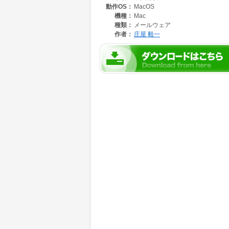
動作OS：
MacOS
機種：
Mac
種類：
メールウェア
作者：
庄屋 毅一