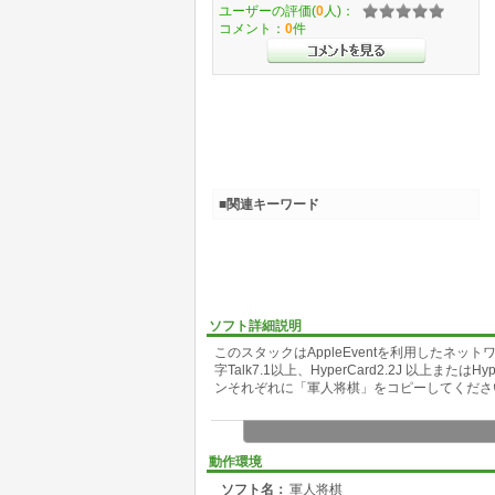
ユーザーの評価(
0
人)：
コメント：
0
件
■関連キーワード
ソフト詳細説明
このスタックはAppleEventを利用したネ
字Talk7.1以上、HyperCard2.2J 以上
ンそれぞれに「軍人将棋」をコピーしてくださ
動作環境
ソフト名：
軍人将棋