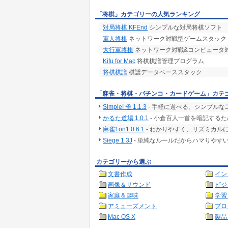
「将棋」カテゴリーの人気ランキング
対局将棋 KFEnd
シンプルな対局将棋ソフト
軍人将棋
ネットワーク対戦型ゲームスタック
大行軍将棋
ネットワーク対戦&コンピュータ
Kifu for Mac
将棋棋譜管理プログラム
将棋棋譜
棋譜データベーススタック
「麻雀・将棋・パチンコ・カードゲーム」カテ
Simple! 雀 1.1.3
- 手軽に遊べる、シンプルな
かるた道場 1.0.1
- 小倉百人一首を暗記する
麻雀1on1 0.6.1
- わかりやすく、リズミカル
Siege 1.3J
- 単純なルールだからハマりやす
カテゴリーから選ぶ
文書作成
イン
画像＆サウンド
ビジ
家庭＆趣味
学習
アミューズメント
プロ
Mac OS X
製品