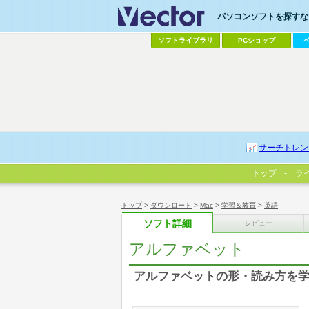
パソコンソフトを探すなら
ソフトライブラリ
PCショップ
サーチトレン
トップ
ラ
トップ
>
ダウンロード
>
Mac
>
学習＆教育
>
英語
ソフト詳細
レビュー
アルファベット
アルファベットの形・読み方を学