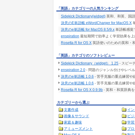
「英語」カテゴリーの人気ランキング
Sidekick Dictionary(widget)
英和、和英、国語辞典
決意のE単語帳 eWordCharger for MacOS X
決意のe単語帳 for MacOS 8.5/9.x
単語帳感覚
enspiration
最短期間で効率よく学習効果を上
Rosetta R for OS X
英語使いのための英和・
「英語」カテゴリのソフトレビュー
Sidekick Dictionary（widget） 1.25
- スピー
enspiration 2.0
- 問題のジャンル分けやレベ
決意のe単語帳 1.0.6
- 苦手克服の重点練習
決意のe単語帳 1.0.6
- 苦手克服の重点練習
Rosetta R for OS X 0.9.9b
- 英和・和英辞典
カテゴリーから選ぶ
文書作成
イン
画像＆サウンド
ビジ
家庭＆趣味
学習
アミューズメント
プロ