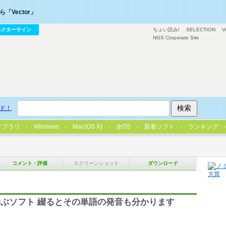
「Vector」
ベクターサイン
ちょい読み!
SELECTION
V
NGS Corporate Site
ド！
イブラリ
Windows
Mac(OS X)
全OS
新着ソフト
ランキング
コメント・評価
スクリーンショット
ダウンロード
ぶソフト 綴るとその単語の発音も分かります