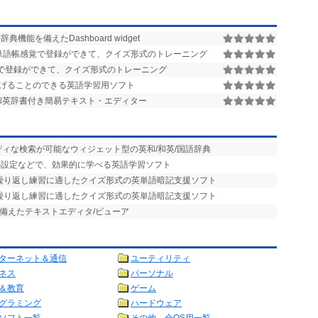
機能を備えたDashboard widget
単語帳感覚で登録ができて、クイズ形式のトレーニング
で登録ができて、クイズ形式のトレーニング
げることのできる英語学習用ソフト
和英辞書付き簡易テキスト・エディター
ディな検索が可能なウィジェット型の英和/和英/国語辞典
ル設定などで、効果的に学べる英語学習ソフト
や繰り返し練習に適したクイズ形式の英単語暗記支援ソフト
や繰り返し練習に適したクイズ形式の英単語暗記支援ソフト
を備えたテキストエディタ/ビューア
ターネット＆通信
ユーティリティ
ネス
パーソナル
＆教育
ゲーム
グラミング
ハードウェア