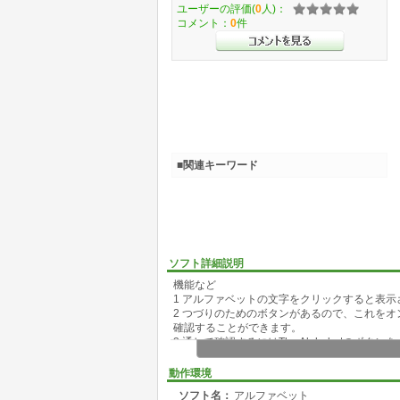
ユーザーの評価(
0
人)：
コメント：
0
件
■関連キーワード
ソフト詳細説明
機能など
1 アルファベットの文字をクリックすると表
2 つづりのためのボタンがあるので、これを
確認することができます。
3 通して確認するにはThe Alphabetのボタ
動作環境
ソフト名：
アルファベット