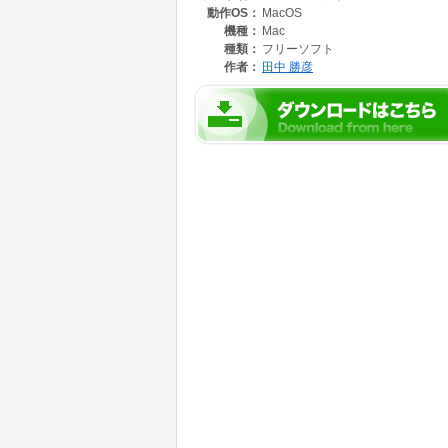
動作OS：
MacOS
機種：
Mac
種類：
フリーソフト
作者：
田中 勝彦