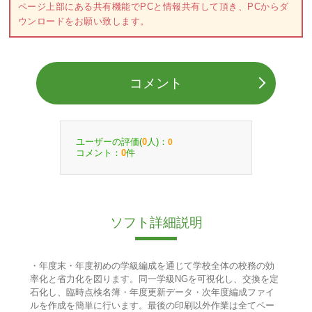
ページ上部にある共有機能でPCと情報共有して頂き、PCからダ
ウンロードをお願い致します。
コメント
ユーザーの評価(
人)：
0
0
コメント：
件
0
ソフト詳細説明
・年度末・年度初めの学級編成を通じて学校全体の校務の効
率化と省力化を図ります。同一学級NGを可視化し、交換を定
石化し、臨時点検名簿・年度更新データ・次年度編成ファイ
ルを作成を簡単に行います。最後の印刷以外作業は全てペー