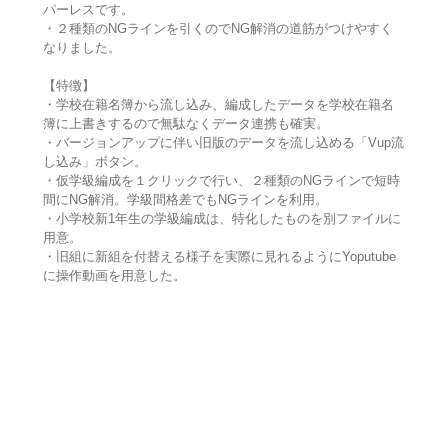
パーレスです。
・２種類のNGラインを引くのでNG解消の道筋がつけやすく
なりました。
【特徴】
・学校在籍名簿から流し込み、編成したデータを学校在籍名
簿に上書きするので無駄なくデータ連携も確実。
・バージョンアップに伴い旧版のデータを流し込める「Vup流
し込み」ボタン。
・仮学級編成を１クリックで行い、２種類のNGラインで短時
間にNG解消。学級間格差でもNGラインを利用。
・小学校新1年生の学級編成は、特化したものを別ファイルに
用意。
・旧組に新組を付替える様子を実際に見れるようにYoputube
に操作動画を用意した。