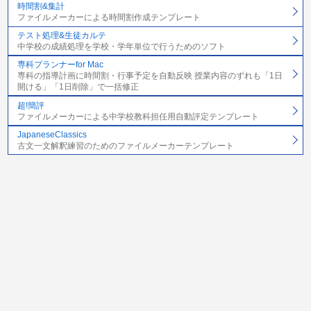
時間割&集計
ファイルメーカーによる時間割作成テンプレート
テスト処理&生徒カルテ
中学校の成績処理を学校・学年単位で行うためのソフト
専科プランナーfor Mac
専科の指導計画に時間割・行事予定を自動反映 授業内容のずれも「1日
開ける」「1日削除」で一括修正
超!簡評
ファイルメーカーによる中学校教科担任用自動評定テンプレート
JapaneseClassics
古文一文解釈練習のためのファイルメーカーテンプレート