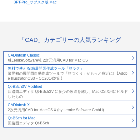
BPT-Pro_サブスク版 Mac
「CAD」カテゴリーの人気ランキング
CADintosh Classic
独LemkeSoftware社 2次元汎用CAD for Mac OS
無料で使える!箱展開図作成ツール「箱ラク」
業界初の展開図自動作成ツールで「箱づくり」がもっと身近に! 【Adob
e Illustrator CS3～CC2014対応】
Qt-BSch3V Modified
回路図エディタ Qt-BSch3V に多少の改造を施し、Mac OS X用にビルド
したもの
CADintosh X
2次元汎用CAD for Mac OS X (by Lemke Software GmbH)
Qt-BSch for Mac
回路図エディタ Qt-BSch