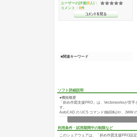
ユーザーの評価(
0
人)：
コメント：
0
件
■関連キーワード
ソフト詳細説明
●機能概要
「斜め作図支援PRO」は、Vectorwork
す。
AutoCAD の UCS コマンド(軸回転)や
●特徴
・斜め方向の移動、連続複製、頂点移動が簡単
利用条件・試用期間中の制限など
・移動距離と基準線角度の履歴(ヒストリー)を
このシェアウェアは、「斜め作図支援PRO設
・グループ化された図形の頂点移動をグループ