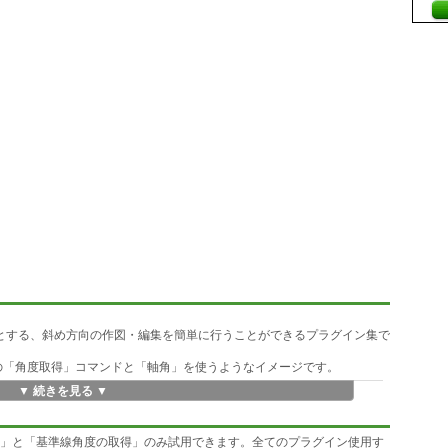
sが苦手とする、斜め方向の作図・編集を簡単に行うことができるプラグイン集で
、JWW の「角度取得」コマンドと「軸角」を使うようなイメージです。
▼ 続きを見る ▼
に行えます。
記録し、再利用できます。
定」と「基準線角度の取得」のみ試用できます。全てのプラグイン使用す
解除せずに行うことができます。