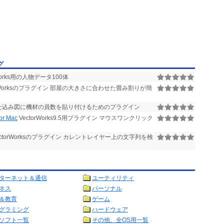
グ
rWorks用の人物データ100体
orWorksのプラグイン 部屋の大きさに合わせた畳み割りが簡
仕込み図に機材の員数を貼り付けるためのプラグイン
r Mac
VectorWorks9.5用プラグイン マウスワンクリック
ctorWorksのプラグイン カレントレイヤー上の文字列を検
ターネット＆通信
ユーティリティ
ネス
パーソナル
＆教育
ゲーム
グラミング
ハードウェア
ソフト一覧
その他、全OS用一覧