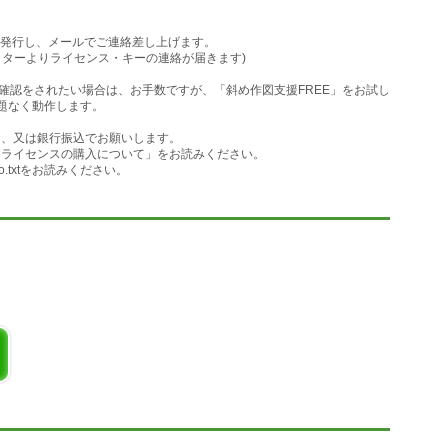
います。tanθは勾配屋根の断面描画に便利です。
形、曲線の辺と同じ長さの平行線を数値入力で手早く描くことができます。
を発行し、メールでご連絡差し上げます。
クターよりライセンス・キーの連絡が届きます)
確認をされたい場合は、お手数ですが、「斜め作図支援FREE」をお試し
コマンド
問題なく動作します。
al、又は銀行振込でお願いします。
の「ライセンスの購入について」をお読みください。
o.txtをお読みください。
ニューコマンド
Vectorworksのプログラムフォ
てください。
worksを再起動してください。
をご覧ください。
O」フォルダを消去してください。
ctorworksのバージョンやOSなどの情報もお知らせください。