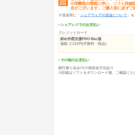
※消費税の増税に伴い、ソフト詳細
よくある質問に関しては、「Q&A」をご覧く
合がございます。ご購入前に必ずご
実環境での動作確認ですが、制作者の環境は、Windows XP(
※送金前に「
シェアウェアの送金について
」を
版の Vectorworks 12.5、2009での動作も
シェアレジでのお支払い
※VectorScriptのコンパイラディレクティブに
クレジットカード
が、12.5以降と11.5以前では異なるため、11
斜め作図支援PRO Mac版
価格: 2,310円(手数料・税込)
その他のお支払い
銀行振り込み/その他送金方法あり
※詳細はソフトをダウンロード後、ご確認くだ