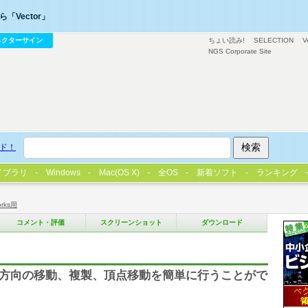
「Vector」
ベクターサイン
ちょい読み!
SELECTION
V
NGS Corporate Site
ド！
イブラリ
Windows
Mac(OS X)
全OS
新着ソフト
ランキング
orks用
コメント・評価
スクリーンショット
ダウンロード
る、斜め方向の移動、複製、頂点移動を簡単に行うことがで