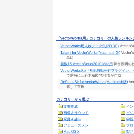
「VectorWorks用」カテゴリーの人気ランキン
VectorWorks用人物データ集(2D,3D)
Vecto
Tatami for VectorWorks(Macintosh版)
Vect
単に
員数15 VectorWorks2010 Mac用
舞台照明の
VectorWorks9.5『敷地自動三斜プラグイン』fo
で瞬時に三斜求積図/求積表が作成
RePlaceStr for VectorWorks(Macintosh版)
Ve
索して置換
カテゴリーから選ぶ
文書作成
イン
画像＆サウンド
ビジ
家庭＆趣味
学習
アミューズメント
プロ
Mac OS X
製品