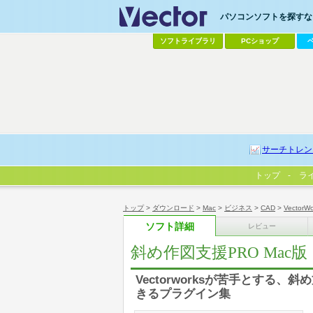
パソコンソフトを探すなら
ソフトライブラリ
PCショップ
サーチトレン
トップ
ラ
トップ
>
ダウンロード
>
Mac
>
ビジネス
>
CAD
>
VectorW
ソフト詳細
レビュー
斜め作図支援PRO Mac版
Vectorworksが苦手とす
きるプラグイン集