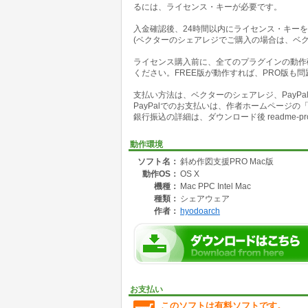
るには、ライセンス・キーが必要です。
・角度の取得は、θ[deg]、tanθの両方で行
・平行線ツールは、直線 又は 多角形、四角
入金確認後、24時間以内にライセンス・キー
(ベクターのシェアレジでご購入の場合は、ベ
●収録プラグイン
平行線ツール.vst プラグイン・ツール
ライセンス購入前に、全てのプラグインの動作
基準線角度の取得.vsm プラグイン・メニュー
ください。FREE版が動作すれば、PRO版も
i方向移動.vsm プラグイン・メニューコマンド
j方向移動.vsm プラグイン・メニューコマンド
支払い方法は、ベクターのシェアレジ、PayP
i方向複製.vsm プラグイン・メニューコマンド
PayPalでのお支払いは、作者ホームページ
j方向複製.vsm プラグイン・メニューコマンド
銀行振込の詳細は、ダウンロード後 readme-pr
i方向頂点移動ツール.vst プラグイン・ツール
j方向頂点移動ツール.vst プラグイン・ツール
斜め作図支援PRO設定.vsm プラグイン・メ
動作環境
ソフト名：
斜め作図支援PRO Mac版
●インストール方法
動作OS：
OS X
解凍して出来る「斜め作図支援PRO」フォルダを、
ルダ内にある"Plug-Ins"フォルダにコピーし
機種：
Mac PPC Intel Mac
Vectorworksを起動している場合は、Vector
種類：
シェアウェア
作者：
hyodoarch
●初期設定、使用方法
readme_pro.txt をお読みください。
最新情報、詳細なマニュアルは、ホームページ
●アンインストール方法
"Plug-Ins"フォルダ内の「斜め作図支援PR
お支払い
●サポート
このソフトは有料ソフトです。
お問合せフォームから受け付けます。その際にVe