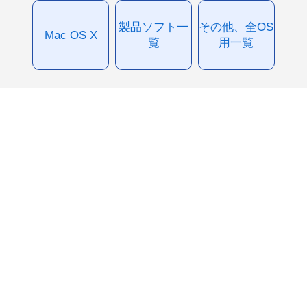
製品ソフト一
その他、全OS
Mac OS X
覧
用一覧