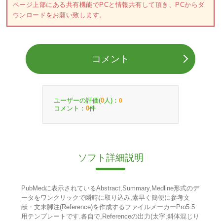
ページ上部にある共有機能でPCと情報共有して頂き、PCからダ
ウンロードをお願い致します。
コメント
ユーザーの評価(
人)：
0
0
コメント：
件
0
ソフト詳細説明
PubMedに表示されているAbstract,Summary,Medline形式のデ
ータをワンクリックで瞬時に取り込み,素早く簡便に参考文
献・文末脚注(Reference)を作成するファイルメーカーPro5.5
用テンプレートです.各自で,Referenceの出力(太字,斜体混じり