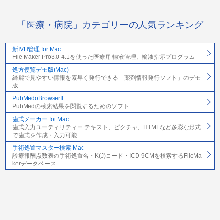
「医療・病院」カテゴリーの人気ランキング
新IVH管理 for Mac
File Maker Pro3.0-4.1を使った医療用 輸液管理、輸液指示プログラム
処方便覧デモ版(Mac)
綺麗で見やすい情報を素早く発行できる「薬剤情報発行ソフト」のデモ
版
PubMedoBrowserII
PubMedの検索結果を閲覧するためのソフト
歯式メーカー for Mac
歯式入力ユーティリティー テキスト、ピクチャ、HTMLなど多彩な形式
で歯式を作成・入力可能
手術処置マスター検索 Mac
診療報酬点数表の手術処置名・K(J)コード・ICD-9CMを検索するFileMa
kerデータベース