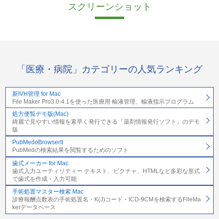
スクリーンショット
「医療・病院」カテゴリーの人気ランキング
新IVH管理 for Mac
File Maker Pro3.0-4.1を使った医療用 輸液管理、輸液指示プログラム
処方便覧デモ版(Mac)
綺麗で見やすい情報を素早く発行できる「薬剤情報発行ソフト」のデモ
版
PubMedoBrowserII
PubMedの検索結果を閲覧するためのソフト
歯式メーカー for Mac
歯式入力ユーティリティー テキスト、ピクチャ、HTMLなど多彩な形式
で歯式を作成・入力可能
手術処置マスター検索 Mac
診療報酬点数表の手術処置名・K(J)コード・ICD-9CMを検索するFileMa
kerデータベース