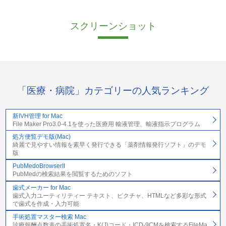
スクリーンショット
「医療・病院」カテゴリーの人気ランキング
新IVH管理 for Mac
File Maker Pro3.0-4.1を使った医療用 輸液管理、輸液指示プログラム
処方便覧デモ版(Mac)
綺麗で見やすい情報を素早く発行できる「薬剤情報発行ソフト」のデモ
版
PubMedoBrowserII
PubMedの検索結果を閲覧するためのソフト
歯式メーカー for Mac
歯式入力ユーティリティー テキスト、ピクチャ、HTMLなど多彩な形式
で歯式を作成・入力可能
手術処置マスター検索 Mac
診療報酬点数表の手術処置名・K(J)コード・ICD-9CMを検索するFileMa