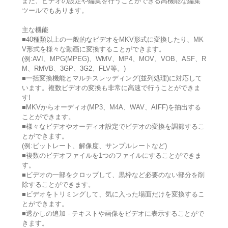
また、ビデオの設定や編集を行うことができる高機能な編集
ツールでもあります。
主な機能
■40種類以上の一般的なビデオをMKV形式に変換したり、MK
V形式を様々な動画に変換することができます。
(例:AVI、MPG(MPEG)、WMV、MP4、MOV、VOB、ASF、R
M、RMVB、3GP、3G2、FLV等。)
■一括変換機能とマルチスレッディング(並列処理)に対応して
います。複数ビデオの変換も非常に高速で行うことができま
す!
■MKVからオーディオ(MP3、M4A、WAV、AIFF)を抽出する
ことができます。
■様々なビデオやオーディオ設定でビデオの変換を調節するこ
とができます。
(例:ビットレート、解像度、サンプルレートなど)
■複数のビデオファイルを1つのファイルにすることができま
す。
■ビデオの一部をクロップして、黒枠など必要のない部分を削
除することができます。
■ビデオをトリミングして、気に入った場面だけを変換するこ
とができます。
■透かしの追加 - テキストや画像をビデオに表示することがで
きます。