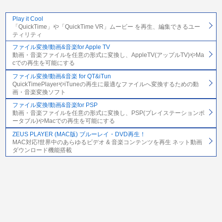
Play it Cool
「QuickTime」や「QuickTime VR」ムービー を再生、編集できるユー
ティリティ
ファイル変換!動画&音楽for Apple TV
動画・音楽ファイルを任意の形式に変換し、AppleTV(アップルTV)やMa
cでの再生を可能にする
ファイル変換!動画&音楽 for QT&iTun
QuickTimePlayerやiTuneの再生に最適なファイルへ変換するための動
画・音楽変換ソフト
ファイル変換!動画&音楽for PSP
動画・音楽ファイルを任意の形式に変換し、PSP(プレイステーションポ
ータブル)やMacでの再生を可能にする
ZEUS PLAYER (MAC版) ブルーレイ・DVD再生！
MAC対応!世界中のあらゆるビデオ & 音楽コンテンツを再生 ネット動画
ダウンロード機能搭載