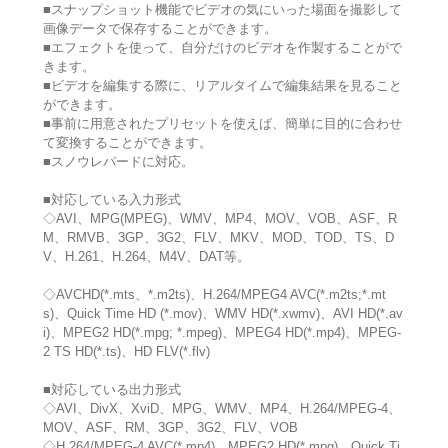
■スナップショット機能でビデオの気にいった場面を撮影して
画像データで保存することができます。
■エフェクトを使って、自分だけのビデオを作製することがで
きます。
■ビデオを編集する際に、リアルタイムで編集結果を見ること
ができます。
■事前に用意されたプリセットを使えば、簡単に目的に合わせ
て変換することができます。
■スノウレパードに対応。
■対応している入力形式
◇AVI、MPG(MPEG)、WMV、MP4、MOV、VOB、ASF、R
M、RMVB、3GP、3G2、FLV、MKV、MOD、TOD、TS、D
V、H.261、H.264、M4V、DAT等。
◇AVCHD(*.mts、*.m2ts)、H.264/MPEG4 AVC(*.m2ts;*.mt
s)、Quick Time HD (*.mov)、WMV HD(*.xwmv)、AVI HD(*.av
i)、MPEG2 HD(*.mpg; *.mpeg)、MPEG4 HD(*.mp4)、MPEG-
2 TS HD(*.ts)、HD FLV(*.flv)
■対応している出力形式
◇AVI、DivX、XviD、MPG、WMV、MP4、H.264/MPEG-4、
MOV、ASF、RM、3GP、3G2、FLV、VOB
◇H.264/MPEG-4 AVC(*.mp4)、MPEG2 HD(*.mpg)、Quick Ti