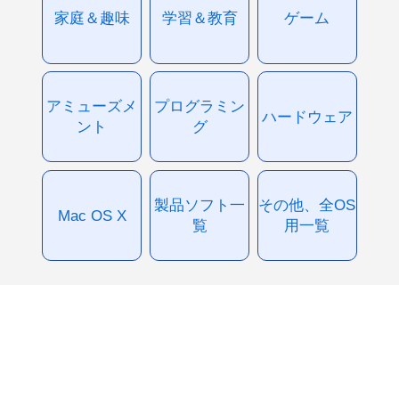
家庭＆趣味
学習＆教育
ゲーム
アミューズメ
プログラミン
ハードウェア
ント
グ
製品ソフト一
その他、全OS
Mac OS X
覧
用一覧