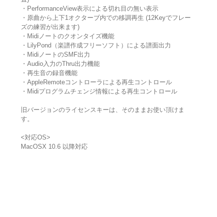
・PerformanceView表示による切れ目の無い表示
・原曲から上下1オクターブ内での移調再生 (12Keyでフレー
ズの練習が出来ます)
・Midiノートのクオンタイズ機能
・LilyPond（楽譜作成フリーソフト）による譜面出力
・MidiノートのSMF出力
・Audio入力のThru出力機能
・再生音の録音機能
・AppleRemoteコントローラによる再生コントロール
・Midiプログラムチェンジ情報による再生コントロール
旧バージョンのライセンスキーは、そのままお使い頂けま
す。
<対応OS>
MacOSX 10.6 以降対応