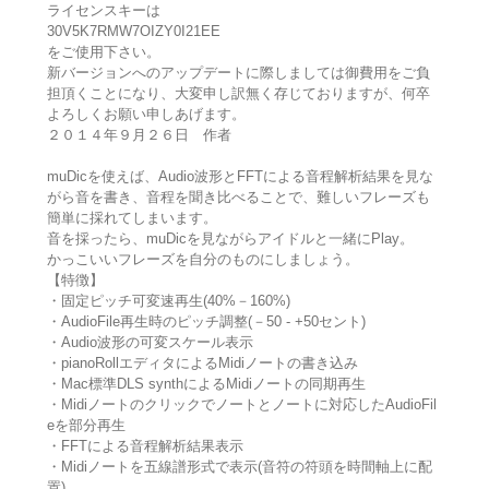
ライセンスキーは
30V5K7RMW7OIZY0I21EE
をご使用下さい。
新バージョンへのアップデートに際しましては御費用をご負
担頂くことになり、大変申し訳無く存じておりますが、何卒
よろしくお願い申しあげます。
２０１４年９月２６日 作者
muDicを使えば、Audio波形とFFTによる音程解析結果を見な
がら音を書き、音程を聞き比べることで、難しいフレーズも
簡単に採れてしまいます。
音を採ったら、muDicを見ながらアイドルと一緒にPlay。
かっこいいフレーズを自分のものにしましょう。
【特徴】
・固定ピッチ可変速再生(40%－160%)
・AudioFile再生時のピッチ調整(－50 - +50セント)
・Audio波形の可変スケール表示
・pianoRollエディタによるMidiノートの書き込み
・Mac標準DLS synthによるMidiノートの同期再生
・Midiノートのクリックでノートとノートに対応したAudioFil
eを部分再生
・FFTによる音程解析結果表示
・Midiノートを五線譜形式で表示(音符の符頭を時間軸上に配
置)