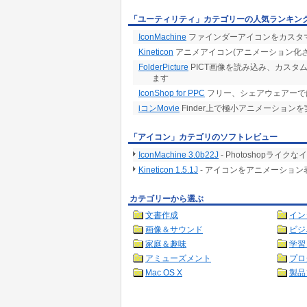
「ユーティリティ」カテゴリーの人気ランキン
IconMachine
ファインダーアイコンをカスタ
Kineticon
アニメアイコン(アニメーション化
FolderPicture
PICT画像を読み込み、カス
ます
IconShop for PPC
フリー、シェアウェアーで
iコンMovie
Finder上で極小アニメーションを
「アイコン」カテゴリのソフトレビュー
IconMachine 3.0b22J
- Photoshopラ
Kineticon 1.5.1J
- アイコンをアニメーショ
カテゴリーから選ぶ
文書作成
イン
画像＆サウンド
ビジ
家庭＆趣味
学習
アミューズメント
プロ
Mac OS X
製品