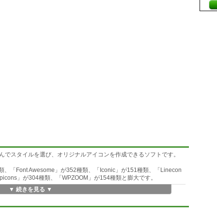
んでスタイルを選び、オリジナルアイコンを作成できるソフトです。
Font Awesome」が352種類、「Iconic」が151種類、「Linecon
Typicons」が304種類、「WPZOOM」が154種類と膨大です。
▼ 続きを見る ▼
「Select Icon」セクションで、デザインを参考にするアイコンを選択し
ンが一覧表示されるので、スクロールして好みのアイコンを選択します。
ックするたびに、自動的に「Selected Icons:」にアイコンが追加されるの