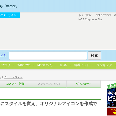
「Vector」
ベクターサイン
ちょい読み!
SELECTION
V
NGS Corporate Site
ド！
イブラリ
Windows
Mac(OS X)
全OS
新着ソフト
ランキング
ン
>
ユーティリティ
コメント・評価
スクリーンショット
ダウンロード
とにスタイルを変え、オリジナルアイコンを作成で