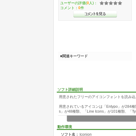
ユーザーの評価(
0
人)：
コメント：
0
件
■関連キーワード
ソフト詳細説明
用意されたフリーのアイコンフォントを読み込
用意されているアイコンは「Entypo」が284種類、「
s」が48種類、「Line Icons」が101種類、「
まず、「Iconion」ウィンドウの左ペインにある
ます。「+」ボタンをクリックすると、アイコ
動作環境
ソフト名：
Iconion
「Select Icon」セクションでアイコンをクリ