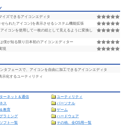
グ
マイズできるアイコンエディタ
させられたアイコン)を表示させるシステム機能拡張
タムアイコンを使用して一枚の絵として見えるように変換し
は僕が知る限り日本初のアイコンエディター
実現
イクなインタフェースで、アイコンを自由に加工できるアイコンエディタ
ン表示化するユーティリティ
ターネット＆通信
ユーティリティ
ネス
パーソナル
＆教育
ゲーム
グラミング
ハードウェア
ソフト一覧
その他、全OS用一覧