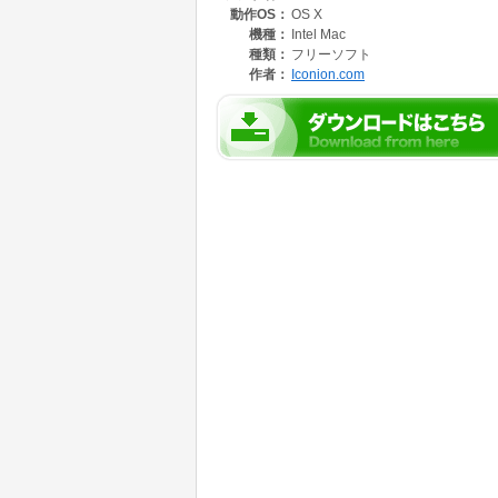
動作OS：
OS X
で、利用しないアイコンは、右上の「×」をク
機種：
Intel Mac
次に、右ペインの「Add Style」セクショ
種類：
フリーソフト
りつぶし円、四角形、塗りつぶし四角形、iOS
作者：
Iconion.com
「Add Style」セクションの下方では、詳
のON/OFF、影の色/横・縦方向の位置、ぼ
します。
アイコンが完成したら、「Save Icon」
は、32*32ドットのサイズで保存するようになって
をチェックし、異なるサイズのアイコンを同時に
P形式から選択で行きます。