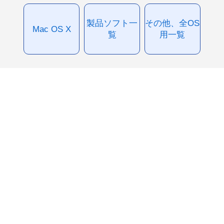
製品ソフト一
その他、全OS
Mac OS X
覧
用一覧