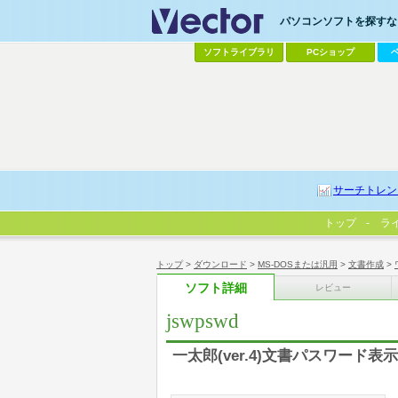
パソコンソフトを探すなら
ソフトライブラリ
PCショップ
サーチトレン
トップ
ラ
トップ
>
ダウンロード
>
MS-DOSまたは汎用
>
文書作成
>
ソフト詳細
レビュー
jswpswd
一太郎(ver.4)文書パスワード