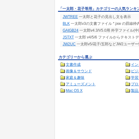
「一太郎・花子等用」カテゴリーの人気ランキ
JWTREE
一太郎と花子の見出し文を表示
BLK
一太郎v3の文書ファイル *.jxw の罫線
GAIGB24
一太郎v4.3/V5.0用 外字ファイル(
JSTXT
一太郎 v4/5/6 ファイルからテキス
JW2UC
一太郎v5/花子/五郎などJW2ユーザ
カテゴリーから選ぶ
文書作成
イン
画像＆サウンド
ビジ
家庭＆趣味
学習
アミューズメント
プロ
Mac OS X
製品