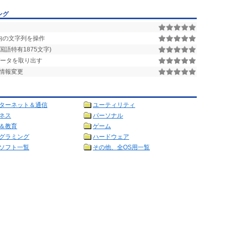
ング
枠内の文字列を操作
中国語特有1875文字)
トデータを取り出す
ー情報変更
ターネット＆通信
ユーティリティ
ネス
パーソナル
＆教育
ゲーム
グラミング
ハードウェア
ソフト一覧
その他、全OS用一覧