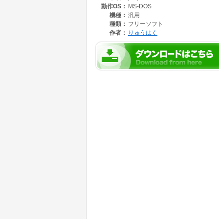
動作OS：
MS-DOS
機種：
汎用
種類：
フリーソフト
作者：
りゅうはく