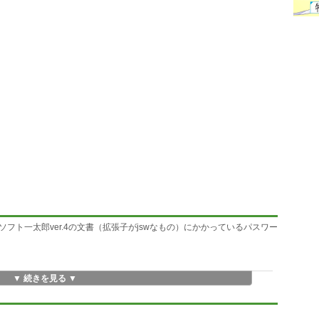
フト一太郎ver.4の文書（拡張子がjswなもの）にかかっているパスワー
▼ 続きを見る ▼