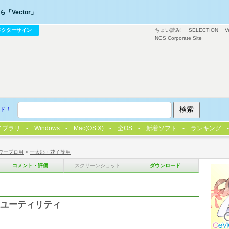
「Vector」
ベクターサイン
ちょい読み!
SELECTION
V
NGS Corporate Site
ド！
イブラリ
Windows
Mac(OS X)
全OS
新着ソフト
ランキング
ワープロ用
>
一太郎・花子等用
コメント・評価
スクリーンショット
ダウンロード
表示ユーティリティ