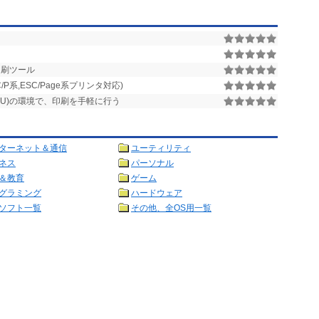
印刷ツール
/P系,ESC/Page系プリンタ対応)
通称 VSU)の環境で、印刷を手軽に行う
ターネット＆通信
ユーティリティ
ネス
パーソナル
＆教育
ゲーム
グラミング
ハードウェア
ソフト一覧
その他、全OS用一覧