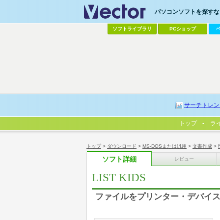
パソコンソフトを探すなら
ソフトライブラリ
PCショップ
サーチトレン
トップ
ラ
トップ
>
ダウンロード
>
MS-DOSまたは汎用
>
文書作成
>
ソフト詳細
レビュー
LIST KIDS
ファイルをプリンター・デバイ