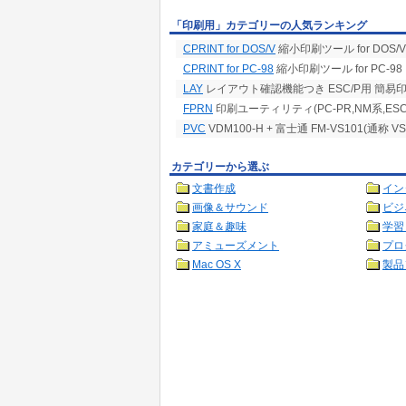
「印刷用」カテゴリーの人気ランキング
CPRINT for DOS/V
縮小印刷ツール for DOS/V
CPRINT for PC-98
縮小印刷ツール for PC-98
LAY
レイアウト確認機能つき ESC/P用 簡易
FPRN
印刷ユーティリティ(PC-PR,NM系,ESC
PVC
VDM100-H + 富士通 FM-VS101(
カテゴリーから選ぶ
文書作成
イン
画像＆サウンド
ビジ
家庭＆趣味
学習
アミューズメント
プロ
Mac OS X
製品