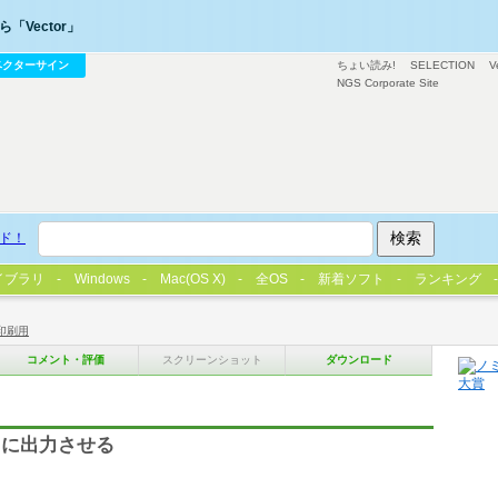
「Vector」
ベクターサイン
ちょい読み!
SELECTION
V
NGS Corporate Site
ド！
イブラリ
Windows
Mac(OS X)
全OS
新着ソフト
ランキング
印刷用
コメント・評価
スクリーンショット
ダウンロード
スに出力させる