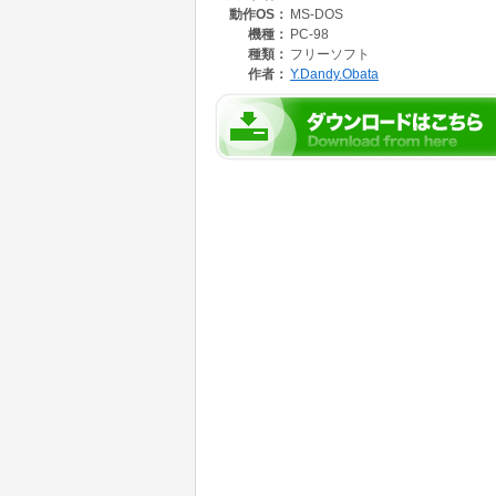
動作OS：
MS-DOS
（特にＨＤＤを装備していない私の職場など・・
また、一部のコンパイラにも印刷ユーティリ
機種：
PC-98
能が限定されていて自分の要求に合わなかっ
種類：
フリーソフト
作者：
Y.Dandy.Obata
そこで自分用に作成したのが「ＬＩＳＴ Ｋ
Version 1 は完全に自分用に作ってあっ
ありました。、
職場の人からの依頼もあり、Version 2 
そのためプログラムのサイズが大きくなって
行可能圧縮をかけています。
（アセンブラで書けば小さくなるんでしょう
以前から比べると制限事項がかなり減り、高