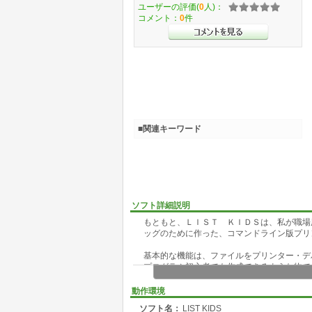
ユーザーの評価(
0
人)：
コメント：
0
件
■関連キーワード
ソフト詳細説明
もともと、ＬＩＳＴ ＫＩＤＳは、私が職場
ッグのために作った、コマンドライン版プリ
基本的な機能は、ファイルをプリンター・デ
プログラム初心者でも作成できるような物で
ＰＲＴ等、印刷ユーティリティとしては、多
動作環境
りますが、システムが大きすぎて「ちょっと
ソフト名：
LIST KIDS
んでした。