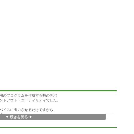
用のプログラムを作成する時のデバ
ントアウト・ユーティリティでした。
バイスに出力させるだけですから、
す。
▼ 続きを見る ▼
くの機能を持ったすばらしい物があ
印刷を・・」と言うわけにいきませ