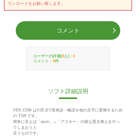
ウンロードをお願い致します。
コメント
ユーザーの評価(
人)：
0
0
コメント：
件
0
ソフト詳細説明
VEK.COM はVJE-βで英単語・略語を他の文字に変換するため
の TSR です。
簡単に言えば「ascii」→「アスキー」の様な置き換えをやっ
てしまおうと
言うものです。