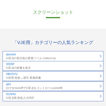
スクリーンショット
「VJE用」カテゴリーの人気ランキング
vjecolor
VJE-βの表示色の変更ツール のdocのみ
VDISP
VJE-βの辞書を表示
VBUSYU
VJE用 部首→漢字 変換辞書
vjec
[カナ]のon/offでVJE-βをコントロール(on/off)
VUSHU
VJE-β用 部首入力FEP