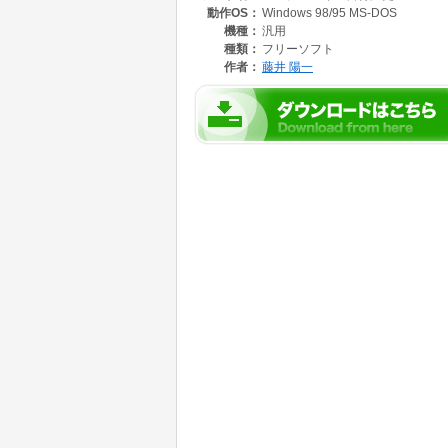
動作OS：
Windows 98/95 MS-DOS
機種：
汎用
種類：
フリーソフト
作者：
藤井 陽一