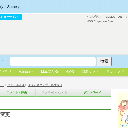
「Vector」
ベクターサイン
ちょい読み!
SELECTION
V
NGS Corporate Site
ド！
イブラリ
Windows
Mac(OS X)
全OS
新着ソフト
ランキング
ティ
>
ファイル管理
>
タイムスタンプ・属性操作
コメント・評価
スクリーンショット
ダウンロード
を変更