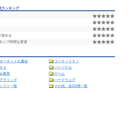
気ランキング
け進める
タンプ時間を変更
ターネット＆通信
ユーティリティ
ネス
パーソナル
＆教育
ゲーム
グラミング
ハードウェア
ソフト一覧
その他、全OS用一覧