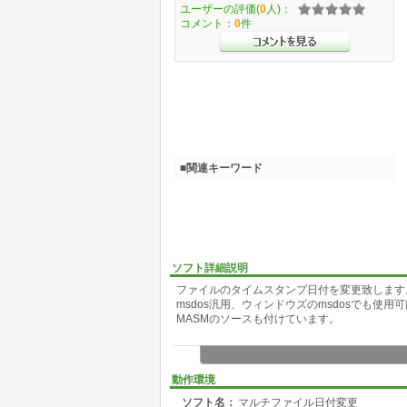
ユーザーの評価(
0
人)：
コメント：
0
件
■関連キーワード
ソフト詳細説明
ファイルのタイムスタンプ日付を変更致します
msdos汎用、ウィンドウズのmsdosでも使用
MASMのソースも付けています。
動作環境
ソフト名：
マルチファイル日付変更