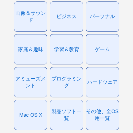
画像＆サウン
ビジネス
パーソナル
ド
家庭＆趣味
学習＆教育
ゲーム
アミューズメ
プログラミン
ハードウェア
ント
グ
製品ソフト一
その他、全OS
Mac OS X
覧
用一覧