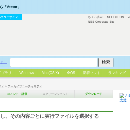
「Vector」
ベクターサイン
ちょい読み!
SELECTION
V
NGS Corporate Site
ド！
イブラリ
Windows
Mac(OS X)
全OS
新着ソフト
ランキング
ティ
>
アーカイブユーティリティ
コメント・評価
スクリーンショット
ダウンロード
クし、その内容ごとに実行ファイルを選択する