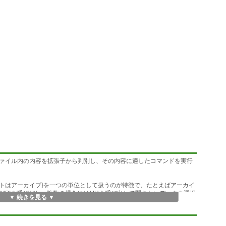
ァイル内の内容を拡張子から判別し、その内容に適したコマンドを実行
はアーカイブ}を一つの単位として扱うのが特徴で、たとえばアーカイ
MIMPIを呼びだし、複数の場合にはMUを呼び出して聞きたいデータを選択
▼ 続きを見る ▼
DIデータCGデータ、KISSデータ、動画データなど、様々なデータ、
も対応できます。