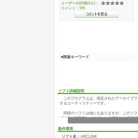
ユーザーの評価(
0
人)：
コメント：
0
件
■関連キーワード
ソフト詳細説明
このプログラムは、指定されたアーカイブフ
するユーティリティーです。
同様のソフトは他にもありますが、このソフト
ブの中にMIDIファイルが一つの場合には直接
するなど、柔軟な設定が可能です。
動作環境
また設定ファイルを書き換えることにより、MI
ソフト名：
ARCLINK
また複数のデータが一緒になったアーカイブに