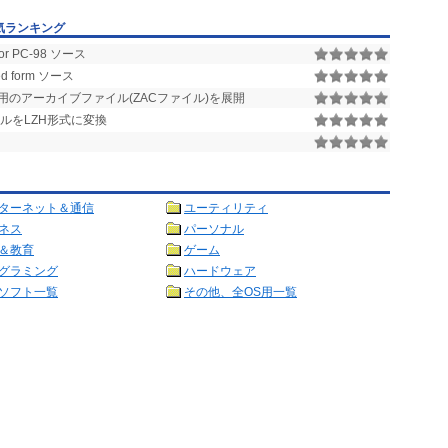
気ランキング
 PC-98 ソース
ssed form ソース
のアーカイブファイル(ZACファイル)を展開
イルをLZH形式に変換
ターネット＆通信
ユーティリティ
ネス
パーソナル
＆教育
ゲーム
グラミング
ハードウェア
ソフト一覧
その他、全OS用一覧