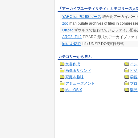
「アーカイブユーティリティ」カテゴリーの人
YARC for PC-98 ソース
統合化アーカイバー for
zoo
manipulate archives of files in compre
UnZac
ザウルスで使われているファイル配布用
ARC2LZH2
ZIP,ARC 形式のアーカイブファ
Info-UNZIP
Info-UNZIP DOS実行形式
カテゴリーから選ぶ
文書作成
イン
画像＆サウンド
ビジ
家庭＆趣味
学習
アミューズメント
プロ
Mac OS X
製品