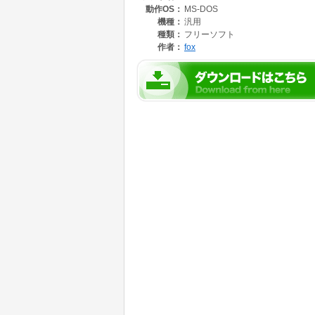
動作OS：
MS-DOS
機種：
汎用
種類：
フリーソフト
作者：
fox