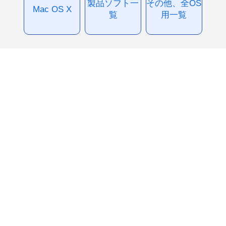
製品ソフト一
その他、全OS
Mac OS X
覧
用一覧